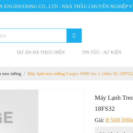
GINEERING CO., LTD - NHÀ THẦU CHUYÊN NGHIỆP VỀ Đ
DỰ ÁN ĐÃ THỰC HIỆN
TIN TỨC - SỰ KIỆN
 treo tường
Máy lạnh treo tường Casper 9000 btu 1 chiều SC-18FS3
Máy Lạnh Treo
18FS32
8.500.000
Giá: