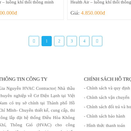
r – luồng khí thổi thông minh
Health Air – luồng khí thổi thôn
200.000đ
Giá:
4.850.000đ
1
2
3
4
THÔNG TIN CÔNG TY
CHÍNH SÁCH HỖ TR
- Chính sách và quy định
Gia Nguyễn HVAC Contractor| Nhà thầu
chuyên nghiệp về Cơ Điện Lạnh tại Việt
- Chính sách vận chuyển
Nam có trụ sở chính tại Thành phố Hồ
- Chính sách đổi trả và ho
Chí MInh- Chuyên thiết kế, cung cấp, thi
- Chính sách bảo hành
công lắp đặt hệ thống Điều Hòa Không
Khí, Thông Gió (HVAC) cho công
- Hình thức thanh toán