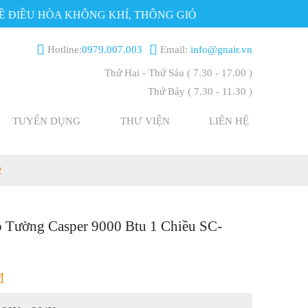
IỀU HÒA KHÔNG KHÍ, THÔNG GIÓ
Hotline:
0979.007.003
Email:
info@gnair.vn
Thứ Hai - Thứ Sáu
( 7.30 - 17.00 )
Thứ Bảy
( 7.30 - 11.30 )
TUYỂN DỤNG
THƯ VIỆN
LIÊN HỆ
2
 Tường Casper 9000 Btu 1 Chiều SC-
đ