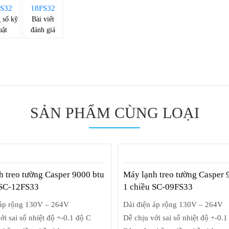
 số kỹ
Bài viết
uật
đánh giá
SẢN PHẨM CÙNG LOẠI
h treo tường Casper 9000 btu
Máy lạnh treo tường Casper 
 SC-12FS33
1 chiều SC-09FS33
 áp rộng 130V – 264V
Dải điện áp rộng 130V – 264V
ới sai số nhiệt độ +-0.1 độ C
Dễ chịu với sai số nhiệt độ +-0.1