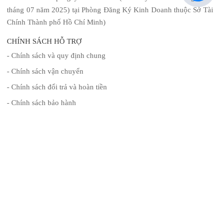
tháng 07 năm 2025) tại Phòng Đăng Ký Kinh Doanh thuộc Sở Tài
Chính Thành phố Hồ Chí Minh)
CHÍNH SÁCH HỖ TRỢ
- Chính sách và quy định chung
- Chính sách vận chuyển
- Chính sách đổi trả và hoàn tiền
- Chính sách bảo hành
- Hình thức thanh toán
ĐĂNG KÝ NHẬN TIN
Để lại thông tin để nhận tin tức mới nhất từ chúng tôi