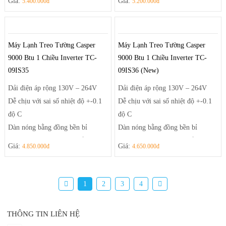
Giá:
Giá:
5.400.000đ
5.200.000đ
minh
minh
Máy Lạnh Treo Tường Casper
Máy Lạnh Treo Tường Casper
9000 Btu 1 Chiều Inverter TC-
9000 Btu 1 Chiều Inverter TC-
09IS35
09IS36 (New)
Dải điện áp rộng 130V – 264V
Dải điện áp rộng 130V – 264V
Dễ chịu với sai số nhiệt độ +-0.1
Dễ chịu với sai số nhiệt độ +-0.1
độ C
độ C
Dàn nóng bằng đồng bền bỉ
Dàn nóng bằng đồng bền bỉ
Health Air – luồng khí thổi thông
Health Air – luồng khí thổi thông
Giá:
Giá:
4.850.000đ
4.650.000đ
minh
minh
1
2
3
4
THÔNG TIN LIÊN HỆ