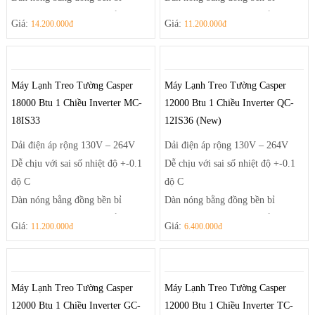
Health Air – luồng khí thổi thông
Health Air – luồng khí thổi thông
Giá:
Giá:
14.200.000đ
11.200.000đ
minh
minh
Máy Lạnh Treo Tường Casper
Máy Lạnh Treo Tường Casper
18000 Btu 1 Chiều Inverter MC-
12000 Btu 1 Chiều Inverter QC-
18IS33
12IS36 (New)
Dải điện áp rộng 130V – 264V
Dải điện áp rộng 130V – 264V
Dễ chịu với sai số nhiệt độ +-0.1
Dễ chịu với sai số nhiệt độ +-0.1
độ C
độ C
Dàn nóng bằng đồng bền bỉ
Dàn nóng bằng đồng bền bỉ
Health Air – luồng khí thổi thông
Health Air – luồng khí thổi thông
Giá:
Giá:
11.200.000đ
6.400.000đ
minh
minh
Máy Lạnh Treo Tường Casper
Máy Lạnh Treo Tường Casper
12000 Btu 1 Chiều Inverter GC-
12000 Btu 1 Chiều Inverter TC-