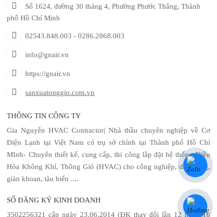
Số 1624, đường 30 tháng 4, Phường Phước Thắng, Thành
phố Hồ Chí Minh
02543.848.003 - 0286.2868.003
info@gnair.vn
https://gnair.vn
sanxuatonggio.com.vn
THÔNG TIN CÔNG TY
Gia Nguyễn HVAC Contractor| Nhà thầu chuyên nghiệp về Cơ
Điện Lạnh tại Việt Nam có trụ sở chính tại Thành phố Hồ Chí
MInh- Chuyên thiết kế, cung cấp, thi công lắp đặt hệ thống Điều
Hòa Không Khí, Thông Gió (HVAC) cho công nghiệp, dân dụng,
giàn khoan, tàu biển ....
SỐ ĐĂNG KÝ KINH DOANH
3502256321 cấp ngày 23.06.2014 (ĐK thay đổi lần 12 ngày 16