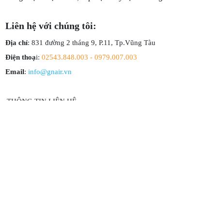
Liên hệ với chúng tôi:
Địa chỉ
: 831 đường 2 tháng 9, P.11, Tp.Vũng Tàu
Điện thoạ
i:
02543.848.003 - 0979.007.003
Email
:
info@gnair.vn
THÔNG TIN LIÊN HỆ
Số 1624, đường 30 tháng 4, Phường Phước Thắng, Thành
phố Hồ Chí Minh
02543.848.003 - 0286.2868.003
info@gnair.vn
https://gnair.vn
sanxuatonggio.com.vn