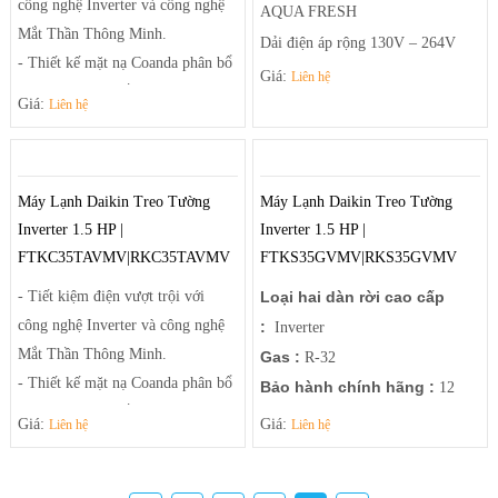
công nghệ Inverter và công nghệ
AQUA FRESH
Mắt Thần Thông Minh.
Dải điện áp rộng 130V – 264V
- Thiết kế mặt nạ Coanda phân bổ
Dễ chịu với sai số nhiệt độ +-0.1
Giá:
Liên hệ
luồng gió đều khắp phòng.
Giá:
Liên hệ
độ C
- Khử mùi hôi, nấm mốc, các chất
Dàn nóng bằng đồng bền bỉ
gây dị ứng với phin lọc Enzyme
Health Air – luồng khí thổi thông
Blue và phin lọc bụi mịn PM2.5
minh
Máy Lạnh Daikin Treo Tường
Máy Lạnh Daikin Treo Tường
(tùy chọn).
Inverter 1.5 HP |
Hướng Dẫn sữ dụng:
Inverter 1.5 HP |
- Chế độ vận hành êm ái.
FTKC35TAVMV|RKC35TAVMV
FTKS35GVMV|RKS35GVMV
Xem tại đây
- Tăng khả năng khử ẩm 25%.
- Bo mạch chịu được điện áp thay
- Tiết kiệm điện vượt trội với
Loại hai dàn rời cao cấp
đổi và dàn tản nhiệt chống ăn mòn
công nghệ Inverter và công nghệ
:
Inverter
Mắt Thần Thông Minh.
Gas :
R-32
- Thiết kế mặt nạ Coanda phân bổ
Bảo hành chính hãng :
12
luồng gió đều khắp phòng.
tháng
Giá:
Giá:
Liên hệ
Liên hệ
- Khử mùi hôi, nấm mốc, các chất
Thương hiệu:
Nhật Bản
gây dị ứng với phin lọc Enzyme