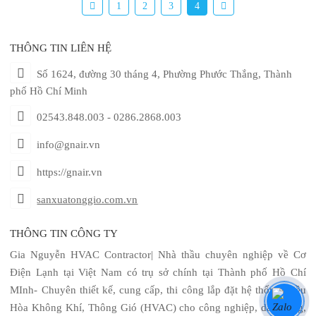
Blue và phin lọc bụi mịn PM2.5
1
2
3
4
(tùy chọn).
- Chế độ vận hành êm ái.
THÔNG TIN LIÊN HỆ
- Tăng khả năng khử ẩm 25%.
- Bo mạch chịu được điện áp thay
Số 1624, đường 30 tháng 4, Phường Phước Thắng, Thành
phố Hồ Chí Minh
đổi và dàn tản nhiệt chống ăn mòn
02543.848.003 - 0286.2868.003
info@gnair.vn
https://gnair.vn
sanxuatonggio.com.vn
THÔNG TIN CÔNG TY
Gia Nguyễn HVAC Contractor| Nhà thầu chuyên nghiệp về Cơ
Điện Lạnh tại Việt Nam có trụ sở chính tại Thành phố Hồ Chí
MInh- Chuyên thiết kế, cung cấp, thi công lắp đặt hệ thống Điều
Hòa Không Khí, Thông Gió (HVAC) cho công nghiệp, dân dụng,