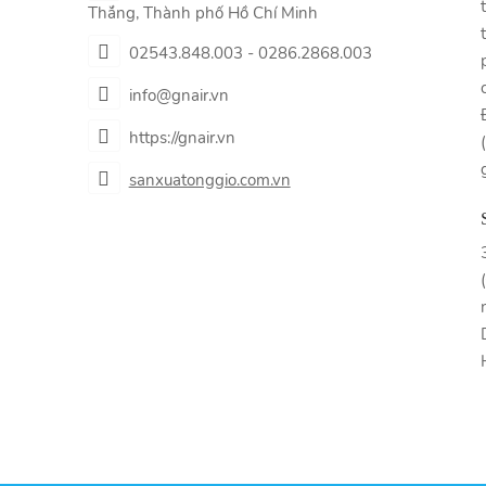
Thắng, Thành phố Hồ Chí Minh
02543.848.003 - 0286.2868.003
info@gnair.vn
https://gnair.vn
sanxuatonggio.com.vn