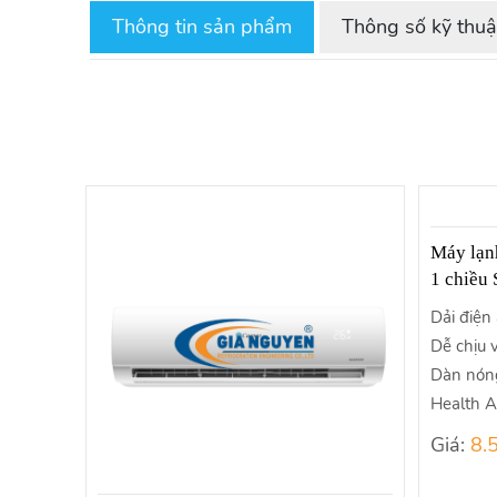
Thông tin sản phẩm
Thông số kỹ thuậ
Máy lạn
1 chiều
Dải điện
Dễ chịu v
Dàn nón
Health A
Giá:
8.