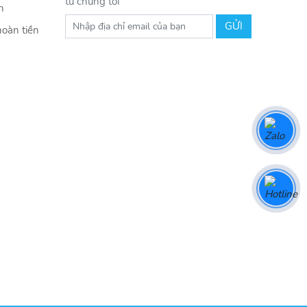
từ chúng tôi
n
hoàn tiền