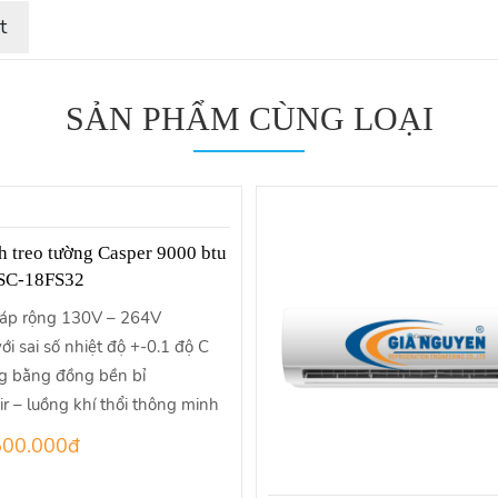
t
SẢN PHẨM CÙNG LOẠI
h treo tường Casper 9000 btu
 SC-18FS32
 áp rộng 130V – 264V
ới sai số nhiệt độ +-0.1 độ C
g bằng đồng bền bỉ
ir – luồng khí thổi thông minh
500.000đ