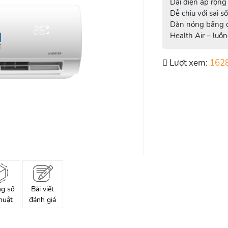
Dải điện áp rộn
Dễ chịu với sai s
Dàn nóng bằng 
Health Air – luồ
Lượt xem:
162
g số
Bài viết
huật
đánh giá