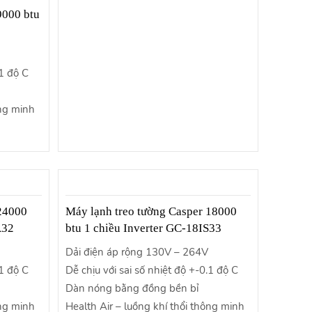
9000 btu
.1 độ C
ông minh
 24000
Máy lạnh treo tường Casper 18000
A32
btu 1 chiều Inverter GC-18IS33
Dải điện áp rộng 130V – 264V
.1 độ C
Dễ chịu với sai số nhiệt độ +-0.1 độ C
Dàn nóng bằng đồng bền bỉ
ông minh
Health Air – luồng khí thổi thông minh