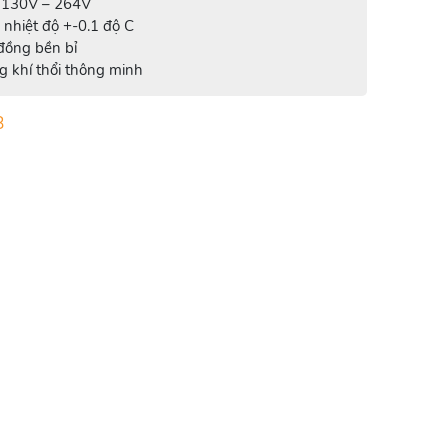
g 130V – 264V
ố nhiệt độ +-0.1 độ C
đồng bền bỉ
ng khí thổi thông minh
8