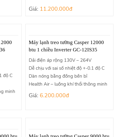
Giá:
11.200.000đ
 12000
Máy lạnh treo tường Casper 12000
S36
btu 1 chiều Inverter GC-12IS35
Dải điện áp rộng 130V – 264V
Dễ chịu với sai số nhiệt độ +-0.1 độ C
.1 độ C
Dàn nóng bằng đồng bền bỉ
Health Air – luồng khí thổi thông minh
ông minh
Giá:
6.200.000đ
9000 btu
Máy lạnh treo tường Casper 9000 btu