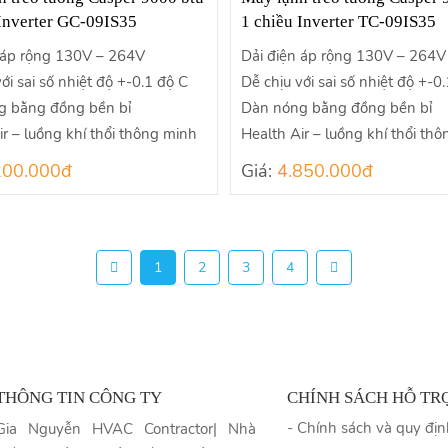
 Inverter GC-09IS35
1 chiều Inverter TC-09IS35
 áp rộng 130V – 264V
Dải điện áp rộng 130V – 264V
ới sai số nhiệt độ +-0.1 độ C
Dễ chịu với sai số nhiệt độ +-0
g bằng đồng bền bỉ
Dàn nóng bằng đồng bền bỉ
ir – luồng khí thổi thông minh
Health Air – luồng khí thổi th
200.000đ
Giá:
4.850.000đ
1
2
3
4
THÔNG TIN CÔNG TY
CHÍNH SÁCH HỖ TR
- Chính sách và quy đị
Gia Nguyễn HVAC Contractor| Nhà