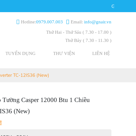
GIA NGUYỄN RE
Hotline:
0979.007.003
Email:
info@gnair.vn
Thứ Hai - Thứ Sáu
( 7.30 - 17.00 )
Thứ Bảy
( 7.30 - 11.30 )
TUYỂN DỤNG
THƯ VIỆN
LIÊN HỆ
nverter TC-12IS36 (New)
 Tường Casper 12000 Btu 1 Chiều
2IS36 (New)
đ