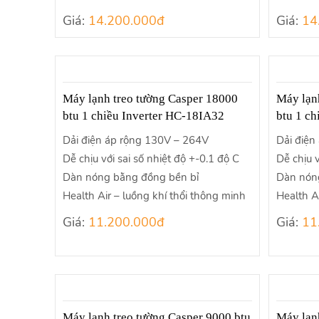
Giá:
14.200.000đ
Giá:
14
Máy lạnh treo tường Casper 18000
Máy lạn
btu 1 chiều Inverter HC-18IA32
btu 1 c
Dải điện áp rộng 130V – 264V
Dải điện
Dễ chịu với sai số nhiệt độ +-0.1 độ C
Dễ chịu v
Dàn nóng bằng đồng bền bỉ
Dàn nón
Health Air – luồng khí thổi thông minh
Health A
Giá:
11.200.000đ
Giá:
11
Máy lạnh treo tường Casper 9000 btu
Máy lạn