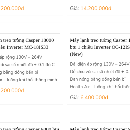
.200.000đ
Giá:
14.200.000đ
h treo tường Casper 18000
Máy lạnh treo tường Casper
hiều Inverter MC-18IS33
btu 1 chiều Inverter QC-12I
(New)
 áp rộng 130V – 264V
Dải điện áp rộng 130V – 264V
ới sai số nhiệt độ +-0.1 độ C
Dễ chịu với sai số nhiệt độ +-0
g bằng đồng bền bỉ
Dàn nóng bằng đồng bền bỉ
ir – luồng khí thổi thông minh
Health Air – luồng khí thổi th
.200.000đ
Giá:
6.400.000đ
h treo tường Casper 9000 btu
Máy lạnh treo tường Casper 