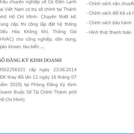
thầu chuyên nghiệp về Cơ Điện Lạnh
- Chính sách vận chuyể
tại Việt Nam có trụ sở chính tại Thành
- Chính sách đổi trả và 
phố Hồ Chí MInh- Chuyên thiết kế,
- Chính sách bảo hành
cung cấp, thi công lắp đặt hệ thống
Điều Hòa Không Khí, Thông Gió
- Hình thức thanh toán
(HVAC) cho công nghiệp, dân dụng,
giàn khoan, tàu biển ....
SỐ ĐĂNG KÝ KINH DOANH
3502256321 cấp ngày 23.06.2014
(ĐK thay đổi lần 12 ngày 16 tháng 07
năm 2025) tại Phòng Đăng Ký Kinh
Doanh thuộc Sở Tài Chính Thành phố
Hồ Chí Minh)