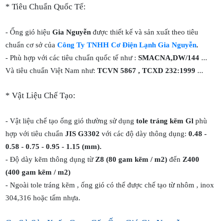
* Tiêu Chuẩn Quốc Tế:
- Ống gió hiệu
Gia Nguyễn
được thiết kế và sản xuất theo tiêu
chuẩn cơ sở của
Công Ty TNHH Cơ Điện Lạnh Gia Nguyễn
.
- Phù hợp với các tiêu chuẩn quốc tế như :
SMACNA,DW/144
...
Và tiêu chuẩn Việt Nam như:
TCVN 5867 , TCXD 232:1999
...
* Vật Liệu Chế Tạo:
- Vật liệu chế tạo ống gió thường sử dụng
tole tráng kẽm Gl
phù
hợp với tiêu chuẩn
JIS G3302
với các độ dày thông dụng:
0.48 -
0.58 - 0.75 - 0.95 - 1.15 (mm).
- Độ dày kẽm thông dụng từ
Z8 (80 gam kẽm / m2)
đến
Z400
(400 gam kẽm / m2)
- Ngoài tole tráng kẽm , ống gió có thể được chế tạo từ nhôm , inox
304,316 hoặc tấm nhựa.