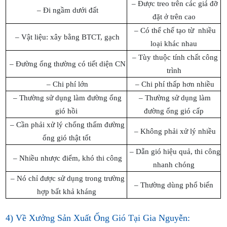
– Được treo trên các giá đỡ
– Đi ngầm dưới đất
đặt ở trên cao
– Có thể chế tạo từ nhiều
– Vật liệu: xây bằng BTCT, gạch
loại khác nhau
– Tùy thuộc tính chất công
– Đường ống thường có tiết diện CN
trình
– Chi phí lớn
– Chi phí thấp hơn nhiều
– Thường sử dụng làm đường ống
– Thường
sử dụng làm
gió hồi
đường ống gió cấp
– Cần phải xử lý chống thấm đường
– Không phải xử lý nhiều
ống gió thật tốt
– Dẫn gió hiệu quả, thi công
– Nhiều nhược điểm, khó thi công
nhanh chóng
– Nó chỉ được sử dụng trong trường
– Thường dùng phổ biến
hợp bất khả kháng
4) Về Xưởng Sản Xuất Ống Gió Tại Gia Nguyễn: