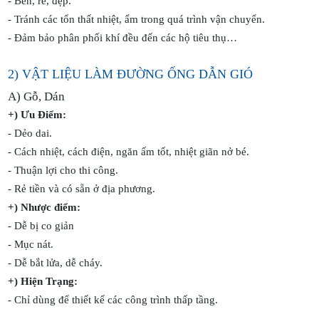
- Bền, rẻ, đẹp.
- Tránh các tổn thất nhiệt, ẩm trong quá trình vận chuyển.
- Đảm bảo phân phối khí đều đến các hộ tiêu thụ…
2) VẬT LIỆU LÀM ĐƯỜNG ỐNG DẪN GIÓ
A) Gỗ, Dán
+) Ưu Điểm:
- Dẻo dai.
- Cách nhiệt, cách điện, ngăn ấm tốt, nhiệt giãn nở bé.
- Thuận lợi cho thi công.
- Rẻ tiền và có sẵn ở địa phương.
+) Nhược điểm:
- Dễ bị co giản
- Mục nát.
- Dễ bắt lửa, dễ cháy.
+) Hiện Trạng:
- Chỉ dùng để thiết kế các công trình thấp tầng.