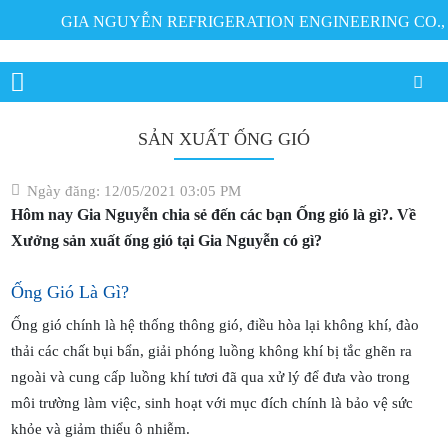
GIA NGUYỄN REFRIGERATION ENGINEERING CO., LTD 
SẢN XUẤT ỐNG GIÓ
Ngày đăng: 12/05/2021 03:05 PM
Hôm nay Gia Nguyễn chia sẻ đến các bạn Ống gió là gì?. Về
Xưởng sản xuất ống gió tại Gia Nguyễn có gì?
Ống Gió Là Gì?
Ống gió chính là hệ thống thông gió, điều hòa lại không khí, đào
thải các chất bụi bẩn, giải phóng luồng không khí bị tắc ghẽn ra
ngoài và cung cấp luồng khí tươi đã qua xử lý để đưa vào trong
môi trường làm việc, sinh hoạt với mục đích chính là bảo vệ sức
khỏe và giảm thiểu ô nhiễm.