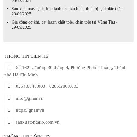
08/12/2021
Sản xuất máy lạnh, kho lạnh cho tàu biển, thiết bị lạnh đặc thù -
29/09/2025
Gia công cơ khí, cắt lazer, chặt tole, chấn tole tại Vũng Tàu -
29/09/2025
THÔNG TIN LIÊN HỆ
Số 1624, đường 30 tháng 4, Phường Phước Thắng, Thành
phố Hồ Chí Minh
02543.848.003 - 0286.2868.003
info@gnair.vn
https://gnair.vn
sanxuatonggio.com.vn
THÔNG TIN CÔNG TY