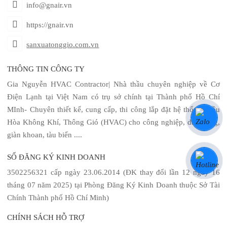
info@gnair.vn
https://gnair.vn
sanxuatonggio.com.vn
THÔNG TIN CÔNG TY
Gia Nguyễn HVAC Contractor| Nhà thầu chuyên nghiệp về Cơ
Điện Lạnh tại Việt Nam có trụ sở chính tại Thành phố Hồ Chí
MInh- Chuyên thiết kế, cung cấp, thi công lắp đặt hệ thống Điều
Hòa Không Khí, Thông Gió (HVAC) cho công nghiệp, dân dụng,
giàn khoan, tàu biển ....
SỐ ĐĂNG KÝ KINH DOANH
3502256321 cấp ngày 23.06.2014 (ĐK thay đổi lần 12 ngày 16
tháng 07 năm 2025) tại Phòng Đăng Ký Kinh Doanh thuộc Sở Tài
Chính Thành phố Hồ Chí Minh)
CHÍNH SÁCH HỖ TRỢ