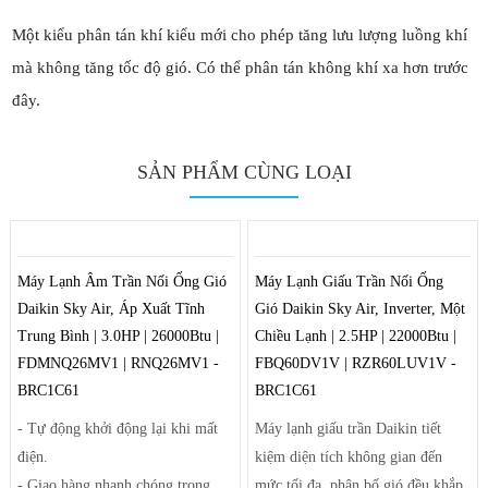
Một kiểu phân tán khí kiểu mới cho phép tăng lưu lượng luồng khí
mà không tăng tốc độ gió. Có thể phân tán không khí xa hơn trước
đây.
SẢN PHẨM CÙNG LOẠI
Máy Lạnh Âm Trần Nối Ống Gió
Máy Lạnh Giấu Trần Nối Ống
Daikin Sky Air, Áp Xuất Tĩnh
Gió Daikin Sky Air, Inverter, Một
Trung Bình | 3.0HP | 26000Btu |
Chiều Lạnh | 2.5HP | 22000Btu |
FDMNQ26MV1 | RNQ26MV1 -
FBQ60DV1V | RZR60LUV1V -
BRC1C61
BRC1C61
- Tự động khởi động lại khi mất
Máy lạnh giấu trần Daikin tiết
điện.
kiệm diện tích không gian đến
- Giao hàng nhanh chóng trong
mức tối đa, phân bố gió đều khắp