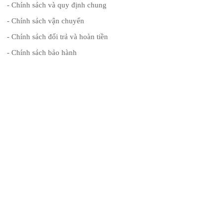
- Chính sách và quy định chung
- Chính sách vận chuyển
- Chính sách đổi trả và hoàn tiền
- Chính sách bảo hành
- Hình thức thanh toán
ĐĂNG KÝ NHẬN TIN
Để lại thông tin để nhận tin tức mới nhất từ chúng tôi
2014 Copyright Nhà thầu cơ điện lạnh cho tàu biển, giàn khoan, sản xuất ống
gió, ống gió chống cháy. Design by gnair.vn
Đang online: 18
Tổng truy cập: 1745326