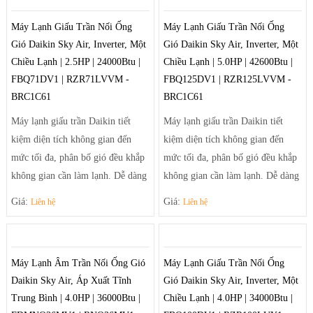
giúp điều tiết luồng gió ra khỏi
hợp với các căn phòng nhỏ gọn và
Máy Lạnh Giấu Trần Nối Ống
Máy Lạnh Giấu Trần Nối Ống
máy theo luồng tối ưu và trải rộng
vừa.
Gió Daikin Sky Air, Inverter, Một
Gió Daikin Sky Air, Inverter, Một
để khí mát có thể đến tận những
- Sưởi ấm và làm lạnh nhanh
Chiều Lạnh | 2.5HP | 24000Btu |
Chiều Lạnh | 5.0HP | 42600Btu |
góc phòng xa nhất.
chóng
FBQ71DV1 | RZR71LVVM -
FBQ125DV1 | RZR125LVVM -
BRC1C61
BRC1C61
Máy lạnh giấu trần Daikin tiết
Máy lạnh giấu trần Daikin tiết
kiệm diện tích không gian đến
kiệm diện tích không gian đến
mức tối đa, phân bố gió đều khắp
mức tối đa, phân bố gió đều khắp
không gian cần làm lạnh. Dễ dàng
không gian cần làm lạnh. Dễ dàng
điều chỉnh luồng gió sảng khoái
điều chỉnh luồng gió sảng khoái
Giá:
Giá:
Liên hệ
Liên hệ
và tiện nghi nhờ hệ thống thổi đa
và tiện nghi nhờ hệ thống thổi đa
hướng tạo luồng gió mạnh mẽ
hướng tạo luồng gió mạnh mẽ
giúp điều tiết luồng gió ra khỏi
giúp điều tiết luồng gió ra khỏi
Máy Lạnh Âm Trần Nối Ống Gió
Máy Lạnh Giấu Trần Nối Ống
máy theo luồng tối ưu và trải rộng
máy theo luồng tối ưu và trải rộng
Daikin Sky Air, Áp Xuất Tĩnh
Gió Daikin Sky Air, Inverter, Một
để khí mát có thể đến tận những
để khí mát có thể đến tận những
Trung Bình | 4.0HP | 36000Btu |
Chiều Lạnh | 4.0HP | 34000Btu |
góc phòng xa nhất.
góc phòng xa nhất.