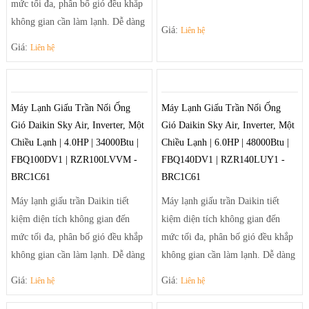
mức tối đa, phân bố gió đều khắp
không gian cần làm lạnh. Dễ dàng
Giá:
Liên hệ
điều chỉnh luồng gió sảng khoái
Giá:
Liên hệ
và tiện nghi nhờ hệ thống thổi đa
hướng tạo luồng gió mạnh mẽ
giúp điều tiết luồng gió ra khỏi
Máy Lạnh Giấu Trần Nối Ống
Máy Lạnh Giấu Trần Nối Ống
máy theo luồng tối ưu và trải rộng
Gió Daikin Sky Air, Inverter, Một
Gió Daikin Sky Air, Inverter, Một
để khí mát có thể đến tận những
Chiều Lạnh | 4.0HP | 34000Btu |
Chiều Lạnh | 6.0HP | 48000Btu |
góc phòng xa nhất.
FBQ100DV1 | RZR100LVVM -
FBQ140DV1 | RZR140LUY1 -
BRC1C61
BRC1C61
Máy lạnh giấu trần Daikin tiết
Máy lạnh giấu trần Daikin tiết
kiệm diện tích không gian đến
kiệm diện tích không gian đến
mức tối đa, phân bố gió đều khắp
mức tối đa, phân bố gió đều khắp
không gian cần làm lạnh. Dễ dàng
không gian cần làm lạnh. Dễ dàng
điều chỉnh luồng gió sảng khoái
điều chỉnh luồng gió sảng khoái
Giá:
Giá:
Liên hệ
Liên hệ
và tiện nghi nhờ hệ thống thổi đa
và tiện nghi nhờ hệ thống thổi đa
hướng tạo luồng gió mạnh mẽ
hướng tạo luồng gió mạnh mẽ