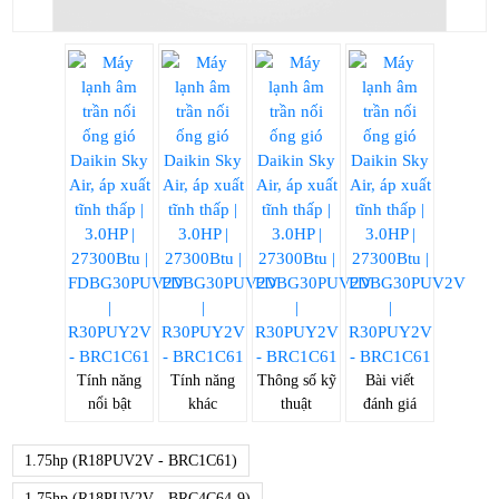
Tính năng
Tính năng
Thông số kỹ
Bài viết
nổi bật
khác
thuật
đánh giá
1.75hp (R18PUV2V - BRC1C61)
1.75hp (R18PUV2V - BRC4C64-9)