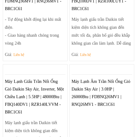
FDMNQ36MV1 | RNQ36MV1 -
FBQ100DV1 | RZR100LUY1 -
BRC1C61
BRC1C61
- Tự động khởi động lại khi mất
Máy lạnh giấu trần Daikin tiết
điện.
kiệm diện tích không gian đến
- Giao hàng nhanh chóng trong
mức tối đa, phân bố gió đều khắp
vòng 24h
không gian cần làm lạnh. Dễ dàng
- Linh kiện phụ kiện thay thế
điều chỉnh luồng gió sảng khoái
Giá:
Giá:
Liên hệ
Liên hệ
chuẩn của nhà sản xuất.
và tiện nghi nhờ hệ thống thổi đa
- Thiết kế đơn giản hiện đại phù
hướng tạo luồng gió mạnh mẽ
hợp với các căn phòng nhỏ gọn và
giúp điều tiết luồng gió ra khỏi
Máy Lạnh Giấu Trần Nối Ống
Máy Lạnh Âm Trần Nối Ống Gió
vừa.
máy theo luồng tối ưu và trải rộng
Gió Daikin Sky Air, Inverter, Một
Daikin Sky Air | 3.0HP |
- Sưởi ấm và làm lạnh nhanh
để khí mát có thể đến tận những
Chiều Lạnh | 5.5HP | 48000Btu |
26000Btu | FDBNQ26MV1 |
chóng
góc phòng xa nhất.
FBQ140DV1 | RZR140LVVM -
RNQ26MV1 - BRC1C61
BRC1C61
Máy lạnh giấu trần Daikin tiết
kiệm diện tích không gian đến