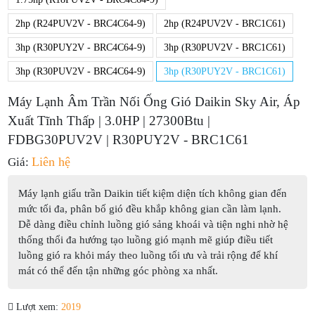
2hp (R24PUV2V - BRC4C64-9)
2hp (R24PUV2V - BRC1C61)
3hp (R30PUY2V - BRC4C64-9)
3hp (R30PUV2V - BRC1C61)
3hp (R30PUV2V - BRC4C64-9)
3hp (R30PUY2V - BRC1C61)
Máy Lạnh Âm Trần Nối Ống Gió Daikin Sky Air, Áp
Xuất Tĩnh Thấp | 3.0HP | 27300Btu |
FDBG30PUV2V | R30PUY2V - BRC1C61
Liên hệ
Giá:
Máy lạnh giấu trần Daikin tiết kiệm diện tích không gian đến
mức tối đa, phân bố gió đều khắp không gian cần làm lạnh.
Dễ dàng điều chỉnh luồng gió sảng khoái và tiện nghi nhờ hệ
thống thổi đa hướng tạo luồng gió mạnh mẽ giúp điều tiết
luồng gió ra khỏi máy theo luồng tối ưu và trải rộng để khí
mát có thể đến tận những góc phòng xa nhất.
Lượt xem:
2019