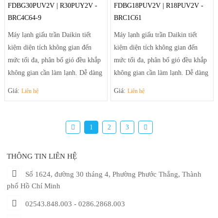
FDBG30PUV2V | R30PUY2V -
FDBG18PUV2V | R18PUV2V -
BRC4C64-9
BRC1C61
Máy lạnh giấu trần Daikin tiết
Máy lạnh giấu trần Daikin tiết
kiệm diện tích không gian đến
kiệm diện tích không gian đến
mức tối đa, phân bố gió đều khắp
mức tối đa, phân bố gió đều khắp
không gian cần làm lạnh. Dễ dàng
không gian cần làm lạnh. Dễ dàng
điều chỉnh luồng gió sảng khoái
điều chỉnh luồng gió sảng khoái
Giá:
Giá:
Liên hệ
Liên hệ
và tiện nghi nhờ hệ thống thổi đa
và tiện nghi nhờ hệ thống thổi đa
hướng tạo luồng gió mạnh mẽ
hướng tạo luồng gió mạnh mẽ
giúp điều tiết luồng gió ra khỏi
giúp điều tiết luồng gió ra khỏi
1
2
3
máy theo luồng tối ưu và trải rộng
máy theo luồng tối ưu và trải rộng
để khí mát có thể đến tận những
để khí mát có thể đến tận những
THÔNG TIN LIÊN HỆ
góc phòng xa nhất.
góc phòng xa nhất.
Số 1624, đường 30 tháng 4, Phường Phước Thắng, Thành
phố Hồ Chí Minh
02543.848.003 - 0286.2868.003