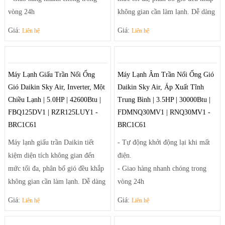
vòng 24h
không gian cần làm lạnh. Dễ dàng
- Linh kiện phụ kiện thay thế
điều chỉnh luồng gió sảng khoái
Giá:
Giá:
Liên hệ
Liên hệ
chuẩn của nhà sản xuất.
và tiện nghi nhờ hệ thống thổi đa
- Thiết kế đơn giản hiện đại phù
hướng tạo luồng gió mạnh mẽ
hợp với các căn phòng nhỏ gọn và
giúp điều tiết luồng gió ra khỏi
Máy Lạnh Giấu Trần Nối Ống
Máy Lạnh Âm Trần Nối Ống Gió
vừa.
máy theo luồng tối ưu và trải rộng
Gió Daikin Sky Air, Inverter, Một
Daikin Sky Air, Áp Xuất Tĩnh
- Sưởi ấm và làm lạnh nhanh
để khí mát có thể đến tận những
Chiều Lạnh | 5.0HP | 42600Btu |
Trung Bình | 3.5HP | 30000Btu |
chóng
góc phòng xa nhất.
FBQ125DV1 | RZR125LUY1 -
FDMNQ30MV1 | RNQ30MV1 -
BRC1C61
BRC1C61
Máy lạnh giấu trần Daikin tiết
- Tự động khởi động lại khi mất
kiệm diện tích không gian đến
điện.
mức tối đa, phân bố gió đều khắp
- Giao hàng nhanh chóng trong
không gian cần làm lạnh. Dễ dàng
vòng 24h
điều chỉnh luồng gió sảng khoái
- Linh kiện phụ kiện thay thế
Giá:
Giá:
Liên hệ
Liên hệ
và tiện nghi nhờ hệ thống thổi đa
chuẩn của nhà sản xuất.
hướng tạo luồng gió mạnh mẽ
- Thiết kế đơn giản hiện đại phù