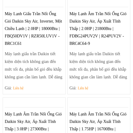
giúp điều tiết luồng gió ra khỏi
giúp điều tiết luồng gió ra khỏi
Máy Lạnh Giấu Trần Nối Ống
Máy Lạnh Âm Trần Nối Ống Gió
máy theo luồng tối ưu và trải rộng
máy theo luồng tối ưu và trải rộng
Gió Daikin Sky Air, Inverter, Một
Daikin Sky Air, Áp Xuất Tĩnh
để khí mát có thể đến tận những
để khí mát có thể đến tận những
Chiều Lạnh | 2.0HP | 18000Btu |
Thấp | 2.0HP | 21800Btu |
góc phòng xa nhất.
góc phòng xa nhất.
FBQ50DV1V | RZR50LUV1V -
FDBG24PUV2V | R24PUV2V -
BRC1C61
BRC4C64-9
Máy lạnh giấu trần Daikin tiết
Máy lạnh giấu trần Daikin tiết
kiệm diện tích không gian đến
kiệm diện tích không gian đến
mức tối đa, phân bố gió đều khắp
mức tối đa, phân bố gió đều khắp
không gian cần làm lạnh. Dễ dàng
không gian cần làm lạnh. Dễ dàng
điều chỉnh luồng gió sảng khoái
điều chỉnh luồng gió sảng khoái
Giá:
Giá:
Liên hệ
Liên hệ
và tiện nghi nhờ hệ thống thổi đa
và tiện nghi nhờ hệ thống thổi đa
hướng tạo luồng gió mạnh mẽ
hướng tạo luồng gió mạnh mẽ
giúp điều tiết luồng gió ra khỏi
giúp điều tiết luồng gió ra khỏi
Máy Lạnh Âm Trần Nối Ống Gió
Máy Lạnh Âm Trần Nối Ống Gió
máy theo luồng tối ưu và trải rộng
máy theo luồng tối ưu và trải rộng
Daikin Sky Air, Áp Xuất Tĩnh
Daikin Sky Air, Áp Xuất Tĩnh
để khí mát có thể đến tận những
để khí mát có thể đến tận những
Thấp | 3.0HP | 27300Btu |
Thấp | 1.75HP | 16700Btu |
góc phòng xa nhất.
góc phòng xa nhất.