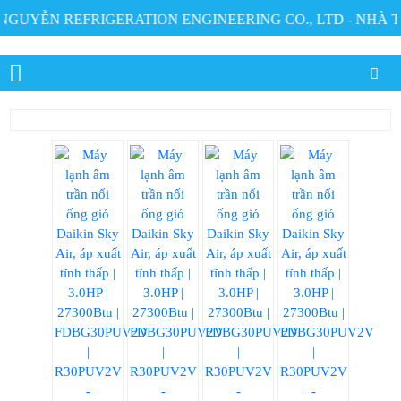
ỄN REFRIGERATION ENGINEERING CO., LTD - NHÀ THẦU