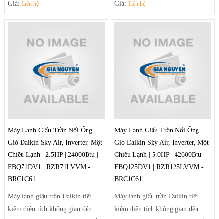
Giá:
Giá:
Liên hệ
Liên hệ
và tiện nghi nhờ hệ thống thổi đa
chuẩn của nhà sản xuất.
hướng tạo luồng gió mạnh mẽ
- Thiết kế đơn giản hiện đại phù
giúp điều tiết luồng gió ra khỏi
hợp với các căn phòng nhỏ gọn và
máy theo luồng tối ưu và trải rộng
vừa.
để khí mát có thể đến tận những
- Sưởi ấm và làm lạnh nhanh
góc phòng xa nhất.
chóng
Máy Lạnh Giấu Trần Nối Ống
Máy Lạnh Giấu Trần Nối Ống
Gió Daikin Sky Air, Inverter, Một
Gió Daikin Sky Air, Inverter, Một
Chiều Lạnh | 2.5HP | 24000Btu |
Chiều Lạnh | 5.0HP | 42600Btu |
FBQ71DV1 | RZR71LVVM -
FBQ125DV1 | RZR125LVVM -
BRC1C61
BRC1C61
Máy lạnh giấu trần Daikin tiết
Máy lạnh giấu trần Daikin tiết
kiệm diện tích không gian đến
kiệm diện tích không gian đến