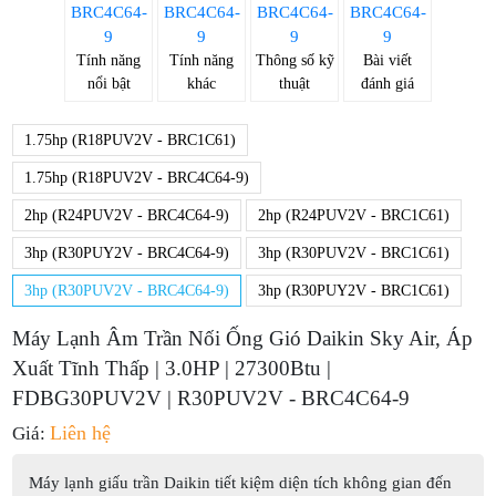
Tính năng
Tính năng
Thông số kỹ
Bài viết
nổi bật
khác
thuật
đánh giá
1.75hp (R18PUV2V - BRC1C61)
1.75hp (R18PUV2V - BRC4C64-9)
2hp (R24PUV2V - BRC4C64-9)
2hp (R24PUV2V - BRC1C61)
3hp (R30PUY2V - BRC4C64-9)
3hp (R30PUV2V - BRC1C61)
3hp (R30PUV2V - BRC4C64-9)
3hp (R30PUY2V - BRC1C61)
Máy Lạnh Âm Trần Nối Ống Gió Daikin Sky Air, Áp
Xuất Tĩnh Thấp | 3.0HP | 27300Btu |
FDBG30PUV2V | R30PUV2V - BRC4C64-9
Liên hệ
Giá:
Máy lạnh giấu trần Daikin tiết kiệm diện tích không gian đến