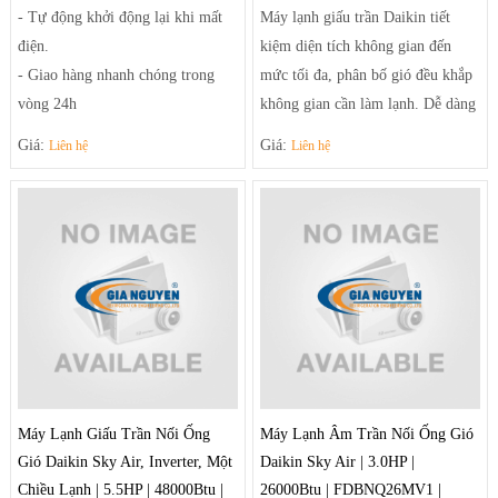
- Tự động khởi động lại khi mất
Máy lạnh giấu trần Daikin tiết
điện.
kiệm diện tích không gian đến
- Giao hàng nhanh chóng trong
mức tối đa, phân bố gió đều khắp
vòng 24h
không gian cần làm lạnh. Dễ dàng
- Linh kiện phụ kiện thay thế
điều chỉnh luồng gió sảng khoái
Giá:
Giá:
Liên hệ
Liên hệ
chuẩn của nhà sản xuất.
và tiện nghi nhờ hệ thống thổi đa
- Thiết kế đơn giản hiện đại phù
hướng tạo luồng gió mạnh mẽ
hợp với các căn phòng nhỏ gọn và
giúp điều tiết luồng gió ra khỏi
vừa.
máy theo luồng tối ưu và trải rộng
- Sưởi ấm và làm lạnh nhanh
để khí mát có thể đến tận những
chóng
góc phòng xa nhất.
Máy Lạnh Giấu Trần Nối Ống
Máy Lạnh Âm Trần Nối Ống Gió
Gió Daikin Sky Air, Inverter, Một
Daikin Sky Air | 3.0HP |
Chiều Lạnh | 5.5HP | 48000Btu |
26000Btu | FDBNQ26MV1 |