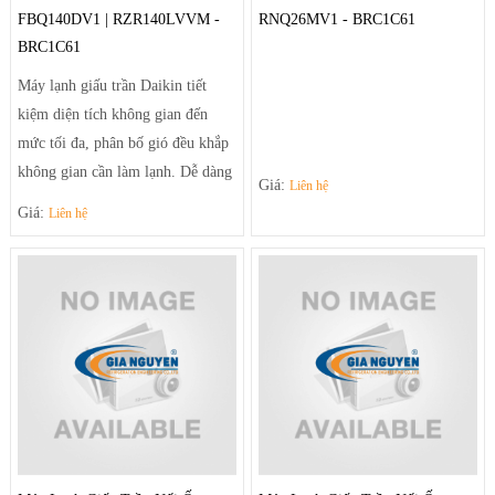
FBQ140DV1 | RZR140LVVM -
RNQ26MV1 - BRC1C61
BRC1C61
Máy lạnh giấu trần Daikin tiết
kiệm diện tích không gian đến
mức tối đa, phân bố gió đều khắp
không gian cần làm lạnh. Dễ dàng
Giá:
Liên hệ
điều chỉnh luồng gió sảng khoái
Giá:
Liên hệ
và tiện nghi nhờ hệ thống thổi đa
hướng tạo luồng gió mạnh mẽ
giúp điều tiết luồng gió ra khỏi
máy theo luồng tối ưu và trải rộng
để khí mát có thể đến tận những
góc phòng xa nhất.