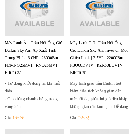
Máy Lạnh Âm Trần Nối Ống Gió
Máy Lạnh Giấu Trần Nối Ống
Daikin Sky Air, Áp Xuất Tĩnh
Gió Daikin Sky Air, Inverter, Một
Trung Bình | 3.0HP | 26000Btu |
Chiều Lạnh | 2.5HP | 22000Btu |
FDMNQ26MV1 | RNQ26MV1 -
FBQ60DV1V | RZR60LUV1V -
BRC1C61
BRC1C61
- Tự động khởi động lại khi mất
Máy lạnh giấu trần Daikin tiết
điện.
kiệm diện tích không gian đến
- Giao hàng nhanh chóng trong
mức tối đa, phân bố gió đều khắp
vòng 24h
không gian cần làm lạnh. Dễ dàng
- Linh kiện phụ kiện thay thế
điều chỉnh luồng gió sảng khoái
Giá:
Giá:
Liên hệ
Liên hệ
chuẩn của nhà sản xuất.
và tiện nghi nhờ hệ thống thổi đa
- Thiết kế đơn giản hiện đại phù
hướng tạo luồng gió mạnh mẽ