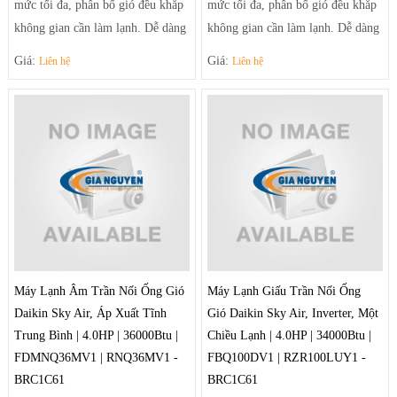
mức tối đa, phân bố gió đều khắp
mức tối đa, phân bố gió đều khắp
không gian cần làm lạnh. Dễ dàng
không gian cần làm lạnh. Dễ dàng
điều chỉnh luồng gió sảng khoái
điều chỉnh luồng gió sảng khoái
Giá:
Giá:
Liên hệ
Liên hệ
và tiện nghi nhờ hệ thống thổi đa
và tiện nghi nhờ hệ thống thổi đa
hướng tạo luồng gió mạnh mẽ
hướng tạo luồng gió mạnh mẽ
giúp điều tiết luồng gió ra khỏi
giúp điều tiết luồng gió ra khỏi
máy theo luồng tối ưu và trải rộng
máy theo luồng tối ưu và trải rộng
để khí mát có thể đến tận những
để khí mát có thể đến tận những
góc phòng xa nhất.
góc phòng xa nhất.
Máy Lạnh Âm Trần Nối Ống Gió
Máy Lạnh Giấu Trần Nối Ống
Daikin Sky Air, Áp Xuất Tĩnh
Gió Daikin Sky Air, Inverter, Một
Trung Bình | 4.0HP | 36000Btu |
Chiều Lạnh | 4.0HP | 34000Btu |
FDMNQ36MV1 | RNQ36MV1 -
FBQ100DV1 | RZR100LUY1 -
BRC1C61
BRC1C61