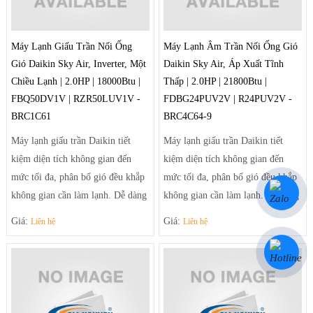
Máy Lạnh Giấu Trần Nối Ống
Máy Lạnh Âm Trần Nối Ống Gió
Gió Daikin Sky Air, Inverter, Một
Daikin Sky Air, Áp Xuất Tĩnh
Chiều Lạnh | 2.0HP | 18000Btu |
Thấp | 2.0HP | 21800Btu |
FBQ50DV1V | RZR50LUV1V -
FDBG24PUV2V | R24PUV2V -
BRC1C61
BRC4C64-9
Máy lạnh giấu trần Daikin tiết
Máy lạnh giấu trần Daikin tiết
kiệm diện tích không gian đến
kiệm diện tích không gian đến
mức tối đa, phân bố gió đều khắp
mức tối đa, phân bố gió đều khắp
không gian cần làm lạnh. Dễ dàng
không gian cần làm lạnh. Dễ dàng
điều chỉnh luồng gió sảng khoái
điều chỉnh luồng gió sảng khoái
Giá:
Giá:
Liên hệ
Liên hệ
và tiện nghi nhờ hệ thống thổi đa
và tiện nghi nhờ hệ thống thổi đa
hướng tạo luồng gió mạnh mẽ
hướng tạo luồng gió mạnh mẽ
giúp điều tiết luồng gió ra khỏi
giúp điều tiết luồng gió ra khỏi
máy theo luồng tối ưu và trải rộng
máy theo luồng tối ưu và trải rộng
để khí mát có thể đến tận những
để khí mát có thể đến tận những