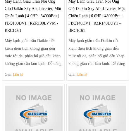
Máy Lạnh Giấu Trần Nối Ống
Máy Lạnh Giấu Trần Nối Ống
Gió Daikin Sky Air, Inverter, Một
Gió Daikin Sky Air, Inverter, Một
Chiều Lạnh | 4.0HP | 34000Btu |
Chiều Lạnh | 6.0HP | 48000Btu |
FBQ100DV1 | RZR100LVVM -
FBQ140DV1 | RZR140LUY1 -
BRC1C61
BRC1C61
Máy lạnh giấu trần Daikin tiết
Máy lạnh giấu trần Daikin tiết
kiệm diện tích không gian đến
kiệm diện tích không gian đến
mức tối đa, phân bố gió đều khắp
mức tối đa, phân bố gió đều khắp
không gian cần làm lạnh. Dễ dàng
không gian cần làm lạnh. Dễ dàng
điều chỉnh luồng gió sảng khoái
điều chỉnh luồng gió sảng khoái
Giá:
Giá:
Liên hệ
Liên hệ
và tiện nghi nhờ hệ thống thổi đa
và tiện nghi nhờ hệ thống thổi đa
hướng tạo luồng gió mạnh mẽ
hướng tạo luồng gió mạnh mẽ
giúp điều tiết luồng gió ra khỏi
giúp điều tiết luồng gió ra khỏi
máy theo luồng tối ưu và trải rộng
máy theo luồng tối ưu và trải rộng
để khí mát có thể đến tận những
để khí mát có thể đến tận những
góc phòng xa nhất.
góc phòng xa nhất.