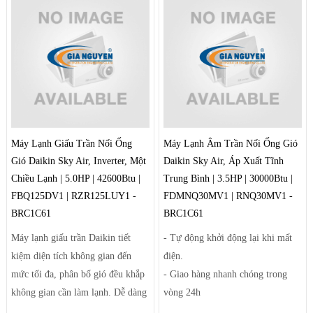
hợp với các căn phòng nhỏ gọn và
giúp điều tiết luồng gió ra khỏi
vừa.
máy theo luồng tối ưu và trải rộng
- Sưởi ấm và làm lạnh nhanh
để khí mát có thể đến tận những
chóng
góc phòng xa nhất.
Máy Lạnh Giấu Trần Nối Ống
Máy Lạnh Âm Trần Nối Ống Gió
Gió Daikin Sky Air, Inverter, Một
Daikin Sky Air, Áp Xuất Tĩnh
Chiều Lạnh | 5.0HP | 42600Btu |
Trung Bình | 3.5HP | 30000Btu |
FBQ125DV1 | RZR125LUY1 -
FDMNQ30MV1 | RNQ30MV1 -
BRC1C61
BRC1C61
Máy lạnh giấu trần Daikin tiết
- Tự động khởi động lại khi mất
kiệm diện tích không gian đến
điện.
mức tối đa, phân bố gió đều khắp
- Giao hàng nhanh chóng trong
không gian cần làm lạnh. Dễ dàng
vòng 24h
điều chỉnh luồng gió sảng khoái
- Linh kiện phụ kiện thay thế