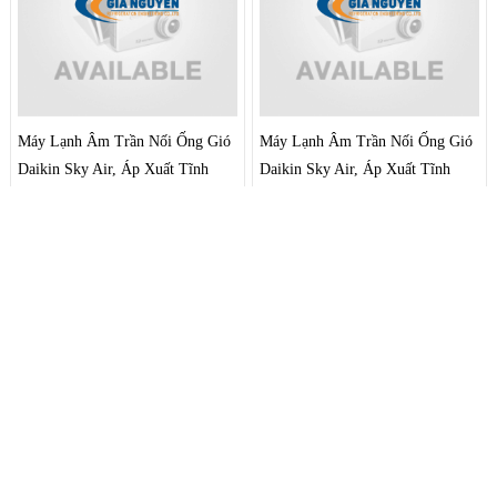
góc phòng xa nhất.
góc phòng xa nhất.
Máy Lạnh Âm Trần Nối Ống Gió
Máy Lạnh Âm Trần Nối Ống Gió
Daikin Sky Air, Áp Xuất Tĩnh
Daikin Sky Air, Áp Xuất Tĩnh
Thấp | 3.0HP | 27300Btu |
Thấp | 1.75HP | 16700Btu |
FDBG30PUV2V | R30PUY2V -
FDBG18PUV2V | R18PUV2V -
BRC4C64-9
BRC1C61
Máy lạnh giấu trần Daikin tiết
Máy lạnh giấu trần Daikin tiết
kiệm diện tích không gian đến
kiệm diện tích không gian đến
mức tối đa, phân bố gió đều khắp
mức tối đa, phân bố gió đều khắp
không gian cần làm lạnh. Dễ dàng
không gian cần làm lạnh. Dễ dàng
điều chỉnh luồng gió sảng khoái
điều chỉnh luồng gió sảng khoái
Giá:
Giá:
Liên hệ
Liên hệ
và tiện nghi nhờ hệ thống thổi đa
và tiện nghi nhờ hệ thống thổi đa
hướng tạo luồng gió mạnh mẽ
hướng tạo luồng gió mạnh mẽ
giúp điều tiết luồng gió ra khỏi
giúp điều tiết luồng gió ra khỏi