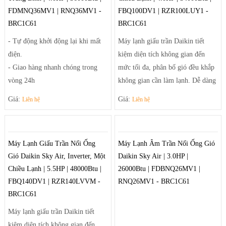
góc phòng xa nhất.
góc phòng xa nhất.
FDMNQ36MV1 | RNQ36MV1 -
FBQ100DV1 | RZR100LUY1 -
BRC1C61
BRC1C61
- Tự động khởi động lại khi mất
Máy lạnh giấu trần Daikin tiết
điện.
kiệm diện tích không gian đến
- Giao hàng nhanh chóng trong
mức tối đa, phân bố gió đều khắp
vòng 24h
không gian cần làm lạnh. Dễ dàng
- Linh kiện phụ kiện thay thế
điều chỉnh luồng gió sảng khoái
Giá:
Giá:
Liên hệ
Liên hệ
chuẩn của nhà sản xuất.
và tiện nghi nhờ hệ thống thổi đa
- Thiết kế đơn giản hiện đại phù
hướng tạo luồng gió mạnh mẽ
hợp với các căn phòng nhỏ gọn và
giúp điều tiết luồng gió ra khỏi
Máy Lạnh Giấu Trần Nối Ống
Máy Lạnh Âm Trần Nối Ống Gió
vừa.
máy theo luồng tối ưu và trải rộng
Gió Daikin Sky Air, Inverter, Một
Daikin Sky Air | 3.0HP |
- Sưởi ấm và làm lạnh nhanh
để khí mát có thể đến tận những
Chiều Lạnh | 5.5HP | 48000Btu |
26000Btu | FDBNQ26MV1 |
chóng
góc phòng xa nhất.
FBQ140DV1 | RZR140LVVM -
RNQ26MV1 - BRC1C61
BRC1C61
Máy lạnh giấu trần Daikin tiết
kiệm diện tích không gian đến