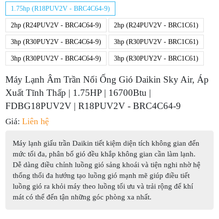
1.75hp (R18PUV2V - BRC4C64-9)
2hp (R24PUV2V - BRC4C64-9)
2hp (R24PUV2V - BRC1C61)
3hp (R30PUY2V - BRC4C64-9)
3hp (R30PUV2V - BRC1C61)
3hp (R30PUV2V - BRC4C64-9)
3hp (R30PUY2V - BRC1C61)
Máy Lạnh Âm Trần Nối Ống Gió Daikin Sky Air, Áp
Xuất Tĩnh Thấp | 1.75HP | 16700Btu |
FDBG18PUV2V | R18PUV2V - BRC4C64-9
Liên hệ
Giá:
Máy lạnh giấu trần Daikin tiết kiệm diện tích không gian đến
mức tối đa, phân bố gió đều khắp không gian cần làm lạnh.
Dễ dàng điều chỉnh luồng gió sảng khoái và tiện nghi nhờ hệ
thống thổi đa hướng tạo luồng gió mạnh mẽ giúp điều tiết
luồng gió ra khỏi máy theo luồng tối ưu và trải rộng để khí
mát có thể đến tận những góc phòng xa nhất.