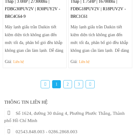
Thấp | 3.0HP | 27300Btu |
Thấp | 1.75HP | 16700Btu |
góc phòng xa nhất.
góc phòng xa nhất.
FDBG30PUV2V | R30PUY2V -
FDBG18PUV2V | R18PUV2V -
BRC4C64-9
BRC1C61
Máy lạnh giấu trần Daikin tiết
Máy lạnh giấu trần Daikin tiết
kiệm diện tích không gian đến
kiệm diện tích không gian đến
mức tối đa, phân bố gió đều khắp
mức tối đa, phân bố gió đều khắp
không gian cần làm lạnh. Dễ dàng
không gian cần làm lạnh. Dễ dàng
điều chỉnh luồng gió sảng khoái
điều chỉnh luồng gió sảng khoái
Giá:
Giá:
Liên hệ
Liên hệ
và tiện nghi nhờ hệ thống thổi đa
và tiện nghi nhờ hệ thống thổi đa
hướng tạo luồng gió mạnh mẽ
hướng tạo luồng gió mạnh mẽ
giúp điều tiết luồng gió ra khỏi
giúp điều tiết luồng gió ra khỏi
1
2
3
máy theo luồng tối ưu và trải rộng
máy theo luồng tối ưu và trải rộng
để khí mát có thể đến tận những
để khí mát có thể đến tận những
THÔNG TIN LIÊN HỆ
góc phòng xa nhất.
góc phòng xa nhất.
Số 1624, đường 30 tháng 4, Phường Phước Thắng, Thành
phố Hồ Chí Minh
02543.848.003 - 0286.2868.003