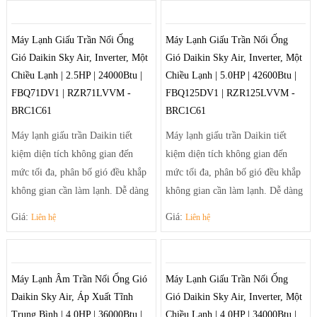
hướng tạo luồng gió mạnh mẽ
- Thiết kế đơn giản hiện đại phù
giúp điều tiết luồng gió ra khỏi
hợp với các căn phòng nhỏ gọn và
Máy Lạnh Giấu Trần Nối Ống
Máy Lạnh Giấu Trần Nối Ống
máy theo luồng tối ưu và trải rộng
vừa.
Gió Daikin Sky Air, Inverter, Một
Gió Daikin Sky Air, Inverter, Một
để khí mát có thể đến tận những
- Sưởi ấm và làm lạnh nhanh
Chiều Lạnh | 2.5HP | 24000Btu |
Chiều Lạnh | 5.0HP | 42600Btu |
góc phòng xa nhất.
chóng
FBQ71DV1 | RZR71LVVM -
FBQ125DV1 | RZR125LVVM -
BRC1C61
BRC1C61
Máy lạnh giấu trần Daikin tiết
Máy lạnh giấu trần Daikin tiết
kiệm diện tích không gian đến
kiệm diện tích không gian đến
mức tối đa, phân bố gió đều khắp
mức tối đa, phân bố gió đều khắp
không gian cần làm lạnh. Dễ dàng
không gian cần làm lạnh. Dễ dàng
điều chỉnh luồng gió sảng khoái
điều chỉnh luồng gió sảng khoái
Giá:
Giá:
Liên hệ
Liên hệ
và tiện nghi nhờ hệ thống thổi đa
và tiện nghi nhờ hệ thống thổi đa
hướng tạo luồng gió mạnh mẽ
hướng tạo luồng gió mạnh mẽ
giúp điều tiết luồng gió ra khỏi
giúp điều tiết luồng gió ra khỏi
Máy Lạnh Âm Trần Nối Ống Gió
Máy Lạnh Giấu Trần Nối Ống
máy theo luồng tối ưu và trải rộng
máy theo luồng tối ưu và trải rộng
Daikin Sky Air, Áp Xuất Tĩnh
Gió Daikin Sky Air, Inverter, Một
để khí mát có thể đến tận những
để khí mát có thể đến tận những
Trung Bình | 4.0HP | 36000Btu |
Chiều Lạnh | 4.0HP | 34000Btu |