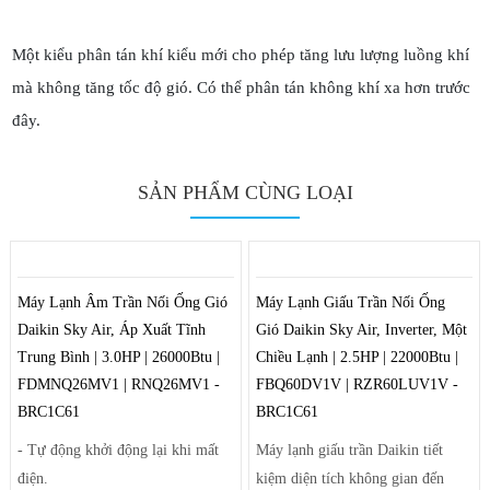
Một kiểu phân tán khí kiểu mới cho phép tăng lưu lượng luồng khí
mà không tăng tốc độ gió. Có thể phân tán không khí xa hơn trước
đây.
SẢN PHẨM CÙNG LOẠI
Máy Lạnh Âm Trần Nối Ống Gió
Máy Lạnh Giấu Trần Nối Ống
Daikin Sky Air, Áp Xuất Tĩnh
Gió Daikin Sky Air, Inverter, Một
Trung Bình | 3.0HP | 26000Btu |
Chiều Lạnh | 2.5HP | 22000Btu |
FDMNQ26MV1 | RNQ26MV1 -
FBQ60DV1V | RZR60LUV1V -
BRC1C61
BRC1C61
- Tự động khởi động lại khi mất
Máy lạnh giấu trần Daikin tiết
điện.
kiệm diện tích không gian đến