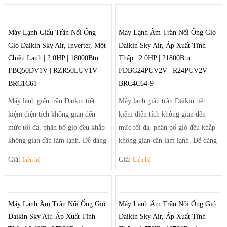
hướng tạo luồng gió mạnh mẽ
hướng tạo luồng gió mạnh mẽ
giúp điều tiết luồng gió ra khỏi
giúp điều tiết luồng gió ra khỏi
Máy Lạnh Giấu Trần Nối Ống
Máy Lạnh Âm Trần Nối Ống Gió
máy theo luồng tối ưu và trải rộng
máy theo luồng tối ưu và trải rộng
Gió Daikin Sky Air, Inverter, Một
Daikin Sky Air, Áp Xuất Tĩnh
để khí mát có thể đến tận những
để khí mát có thể đến tận những
Chiều Lạnh | 2.0HP | 18000Btu |
Thấp | 2.0HP | 21800Btu |
góc phòng xa nhất.
góc phòng xa nhất.
FBQ50DV1V | RZR50LUV1V -
FDBG24PUV2V | R24PUV2V -
BRC1C61
BRC4C64-9
Máy lạnh giấu trần Daikin tiết
Máy lạnh giấu trần Daikin tiết
kiệm diện tích không gian đến
kiệm diện tích không gian đến
mức tối đa, phân bố gió đều khắp
mức tối đa, phân bố gió đều khắp
không gian cần làm lạnh. Dễ dàng
không gian cần làm lạnh. Dễ dàng
điều chỉnh luồng gió sảng khoái
điều chỉnh luồng gió sảng khoái
Giá:
Giá:
Liên hệ
Liên hệ
và tiện nghi nhờ hệ thống thổi đa
và tiện nghi nhờ hệ thống thổi đa
hướng tạo luồng gió mạnh mẽ
hướng tạo luồng gió mạnh mẽ
giúp điều tiết luồng gió ra khỏi
giúp điều tiết luồng gió ra khỏi
Máy Lạnh Âm Trần Nối Ống Gió
Máy Lạnh Âm Trần Nối Ống Gió
máy theo luồng tối ưu và trải rộng
máy theo luồng tối ưu và trải rộng
Daikin Sky Air, Áp Xuất Tĩnh
Daikin Sky Air, Áp Xuất Tĩnh
để khí mát có thể đến tận những
để khí mát có thể đến tận những