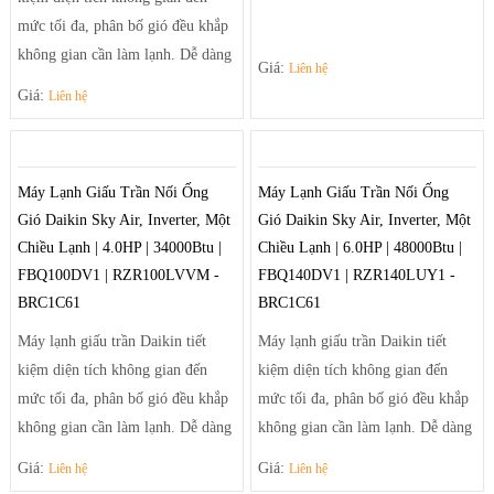
mức tối đa, phân bố gió đều khắp
không gian cần làm lạnh. Dễ dàng
Giá:
Liên hệ
điều chỉnh luồng gió sảng khoái
Giá:
Liên hệ
và tiện nghi nhờ hệ thống thổi đa
hướng tạo luồng gió mạnh mẽ
giúp điều tiết luồng gió ra khỏi
Máy Lạnh Giấu Trần Nối Ống
Máy Lạnh Giấu Trần Nối Ống
máy theo luồng tối ưu và trải rộng
Gió Daikin Sky Air, Inverter, Một
Gió Daikin Sky Air, Inverter, Một
để khí mát có thể đến tận những
Chiều Lạnh | 4.0HP | 34000Btu |
Chiều Lạnh | 6.0HP | 48000Btu |
góc phòng xa nhất.
FBQ100DV1 | RZR100LVVM -
FBQ140DV1 | RZR140LUY1 -
BRC1C61
BRC1C61
Máy lạnh giấu trần Daikin tiết
Máy lạnh giấu trần Daikin tiết
kiệm diện tích không gian đến
kiệm diện tích không gian đến
mức tối đa, phân bố gió đều khắp
mức tối đa, phân bố gió đều khắp
không gian cần làm lạnh. Dễ dàng
không gian cần làm lạnh. Dễ dàng
điều chỉnh luồng gió sảng khoái
điều chỉnh luồng gió sảng khoái
Giá:
Giá:
Liên hệ
Liên hệ
và tiện nghi nhờ hệ thống thổi đa
và tiện nghi nhờ hệ thống thổi đa