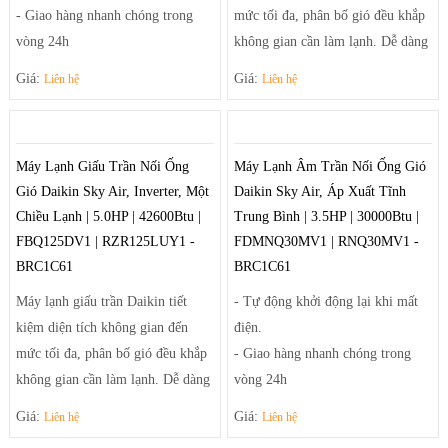
- Giao hàng nhanh chóng trong
mức tối đa, phân bố gió đều khắp
vòng 24h
không gian cần làm lạnh. Dễ dàng
- Linh kiện phụ kiện thay thế
điều chỉnh luồng gió sảng khoái
Giá:
Giá:
Liên hệ
Liên hệ
chuẩn của nhà sản xuất.
và tiện nghi nhờ hệ thống thổi đa
- Thiết kế đơn giản hiện đại phù
hướng tạo luồng gió mạnh mẽ
hợp với các căn phòng nhỏ gọn và
giúp điều tiết luồng gió ra khỏi
Máy Lạnh Giấu Trần Nối Ống
Máy Lạnh Âm Trần Nối Ống Gió
vừa.
máy theo luồng tối ưu và trải rộng
Gió Daikin Sky Air, Inverter, Một
Daikin Sky Air, Áp Xuất Tĩnh
- Sưởi ấm và làm lạnh nhanh
để khí mát có thể đến tận những
Chiều Lạnh | 5.0HP | 42600Btu |
Trung Bình | 3.5HP | 30000Btu |
chóng
góc phòng xa nhất.
FBQ125DV1 | RZR125LUY1 -
FDMNQ30MV1 | RNQ30MV1 -
BRC1C61
BRC1C61
Máy lạnh giấu trần Daikin tiết
- Tự động khởi động lại khi mất
kiệm diện tích không gian đến
điện.
mức tối đa, phân bố gió đều khắp
- Giao hàng nhanh chóng trong
không gian cần làm lạnh. Dễ dàng
vòng 24h
điều chỉnh luồng gió sảng khoái
- Linh kiện phụ kiện thay thế
Giá:
Giá:
Liên hệ
Liên hệ
và tiện nghi nhờ hệ thống thổi đa
chuẩn của nhà sản xuất.