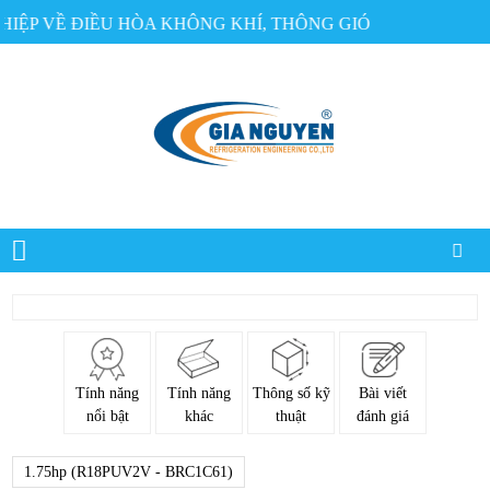
P VỀ ĐIỀU HÒA KHÔNG KHÍ, THÔNG GIÓ
Tính năng
Tính năng
Thông số kỹ
Bài viết
nổi bật
khác
thuật
đánh giá
1.75hp (R18PUV2V - BRC1C61)