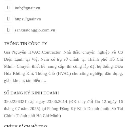
info@gnair.vn
https://gnair.vn
sanxuatonggio.com.vn
THÔNG TIN CÔNG TY
Gia Nguyễn HVAC Contractor| Nhà thầu chuyên nghiệp về Cơ
Điện Lạnh tại Việt Nam có trụ sở chính tại Thành phố Hồ Chí
MInh- Chuyên thiết kế, cung cấp, thi công lắp đặt hệ thống Điều
Hòa Không Khí, Thông Gió (HVAC) cho công nghiệp, dân dụng,
giàn khoan, tàu biển ....
SỐ ĐĂNG KÝ KINH DOANH
3502256321 cấp ngày 23.06.2014 (ĐK thay đổi lần 12 ngày 16
tháng 07 năm 2025) tại Phòng Đăng Ký Kinh Doanh thuộc Sở Tài
Chính Thành phố Hồ Chí Minh)
CHÍNH SÁCH HỖ TRỢ