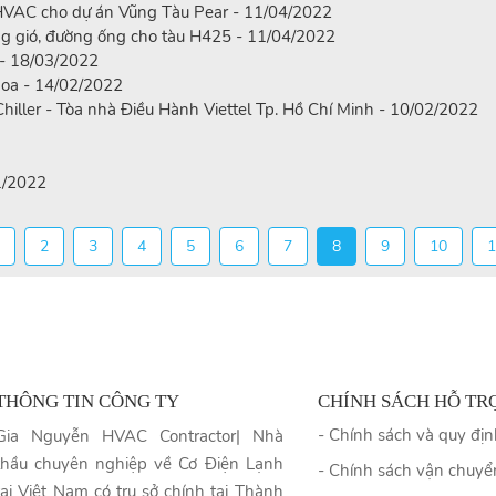
g HVAC cho dự án Vũng Tàu Pear - 11/04/2022
ng gió, đường ống cho tàu H425 - 11/04/2022
u - 18/03/2022
oa - 14/02/2022
Chiller - Tòa nhà Điều Hành Viettel Tp. Hồ Chí Minh - 10/02/2022
1/2022
2
3
4
5
6
7
8
9
10
1
THÔNG TIN CÔNG TY
CHÍNH SÁCH HỖ TR
- Chính sách và quy đị
Gia Nguyễn HVAC Contractor| Nhà
thầu chuyên nghiệp về Cơ Điện Lạnh
- Chính sách vận chuyể
tại Việt Nam có trụ sở chính tại Thành