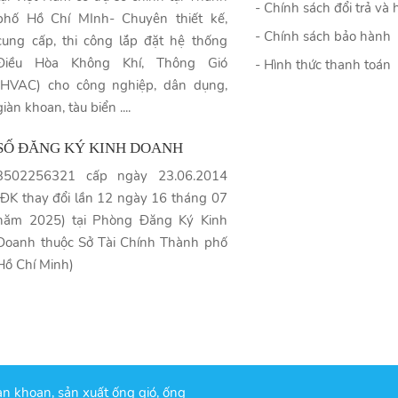
- Chính sách đổi trả và 
phố Hồ Chí MInh- Chuyên thiết kế,
- Chính sách bảo hành
cung cấp, thi công lắp đặt hệ thống
Điều Hòa Không Khí, Thông Gió
- Hình thức thanh toán
(HVAC) cho công nghiệp, dân dụng,
giàn khoan, tàu biển ....
SỐ ĐĂNG KÝ KINH DOANH
3502256321 cấp ngày 23.06.2014
(ĐK thay đổi lần 12 ngày 16 tháng 07
năm 2025) tại Phòng Đăng Ký Kinh
Doanh thuộc Sở Tài Chính Thành phố
Hồ Chí Minh)
àn khoan, sản xuất ống gió, ống