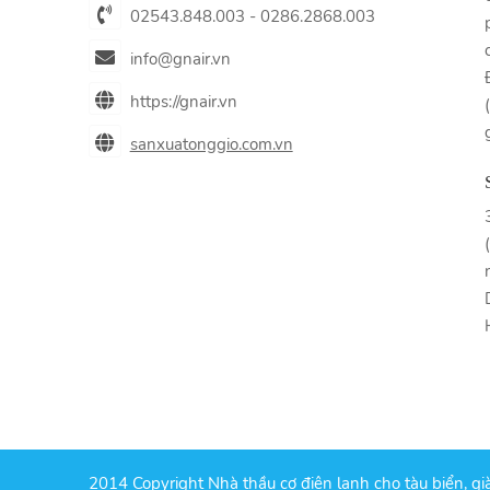
02543.848.003 - 0286.2868.003
info@gnair.vn
https://gnair.vn
sanxuatonggio.com.vn
2014 Copyright Nhà thầu cơ điện lạnh cho tàu biển, gi