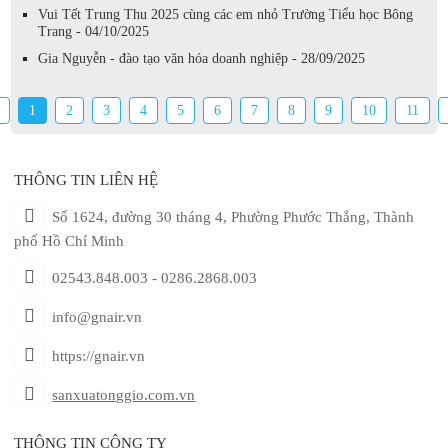
Vui Tết Trung Thu 2025 cùng các em nhỏ Trường Tiểu học Bông
Trang - 04/10/2025
Gia Nguyễn - đào tạo văn hóa doanh nghiệp - 28/09/2025
1
2
3
4
5
6
7
8
9
10
11
THÔNG TIN LIÊN HỆ
Số 1624, đường 30 tháng 4, Phường Phước Thắng, Thành
phố Hồ Chí Minh
02543.848.003 - 0286.2868.003
info@gnair.vn
https://gnair.vn
sanxuatonggio.com.vn
THÔNG TIN CÔNG TY