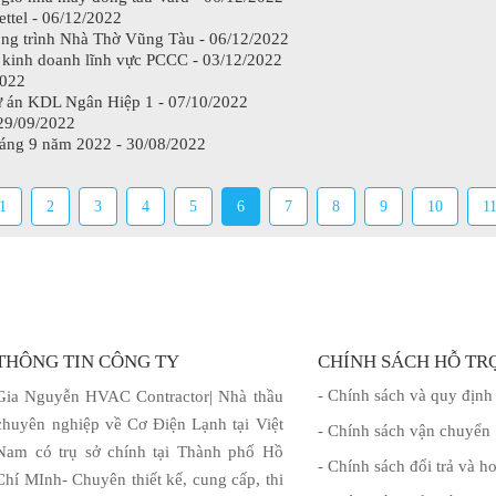
ettel - 06/12/2022
ông trình Nhà Thờ Vũng Tàu - 06/12/2022
n kinh doanh lĩnh vực PCCC - 03/12/2022
2022
ự án KDL Ngân Hiệp 1 - 07/10/2022
29/09/2022
háng 9 năm 2022 - 30/08/2022
1
2
3
4
5
6
7
8
9
10
1
THÔNG TIN CÔNG TY
CHÍNH SÁCH HỖ TR
- Chính sách và quy định
Gia Nguyễn HVAC Contractor| Nhà thầu
chuyên nghiệp về Cơ Điện Lạnh tại Việt
- Chính sách vận chuyển
Nam có trụ sở chính tại Thành phố Hồ
- Chính sách đổi trả và ho
Chí MInh- Chuyên thiết kế, cung cấp, thi