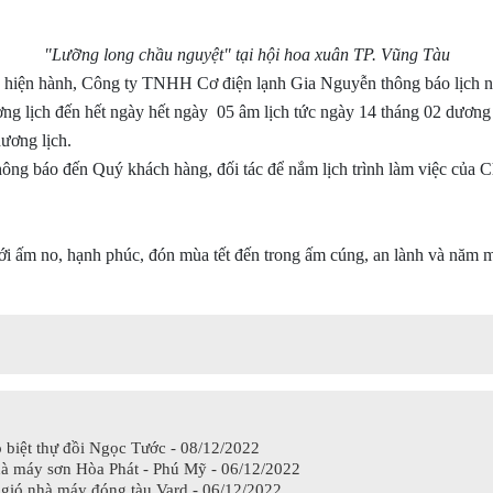
"Lưỡng long chầu nguyệt" tại hội hoa xuân TP. Vũng Tàu
ng hiện hành, Công ty TNHH Cơ điện lạnh Gia Nguyễn thông báo lịch n
g lịch đến hết ngày hết ngày 05 âm lịch tức ngày 14 tháng 02 dương 
ương lịch.
g báo đến Quý khách hàng, đối tác để nắm lịch trình làm việc của C
 ấm no, hạnh phúc, đón mùa tết đến trong ấm cúng, an lành và năm mớ
 biệt thự đồi Ngọc Tước - 08/12/2022
nhà máy sơn Hòa Phát - Phú Mỹ - 06/12/2022
 gió nhà máy đóng tàu Vard - 06/12/2022