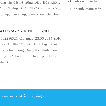
- Chính sách bảo hành
công lắp đặt hệ thống Điều Hòa Không
Khí, Thông Gió (HVAC) cho công
- Hình thức thanh toán
nghiệp, dân dụng, giàn khoan, tàu biển
....
SỐ ĐĂNG KÝ KINH DOANH
3502256321 cấp ngày 23.06.2014 (ĐK
thay đổi lần 12 ngày 16 tháng 07 năm
2025) tại Phòng Đăng Ký Kinh Doanh
thuộc Sở Tài Chính Thành phố Hồ Chí
Minh)
khoan, sản xuất ống gió, ống gió