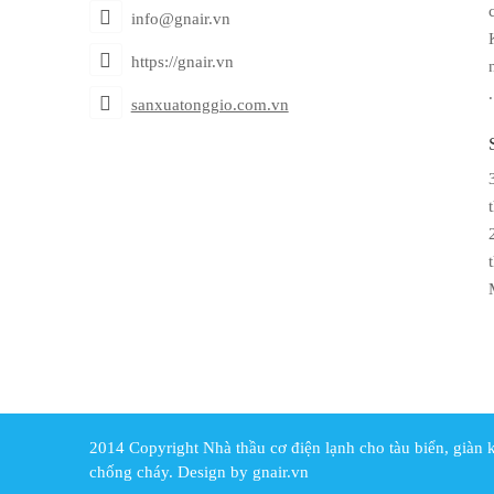
info@gnair.vn
https://gnair.vn
sanxuatonggio.com.vn
2014 Copyright Nhà thầu cơ điện lạnh cho tàu biển, giàn 
chống cháy. Design by gnair.vn