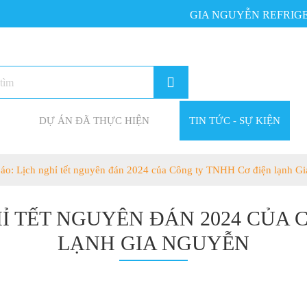
GIA NGUYỄN REFRIGERAT
DỰ ÁN ĐÃ THỰC HIỆN
TIN TỨC - SỰ KIỆN
áo: Lịch nghỉ tết nguyên đán 2024 của Công ty TNHH Cơ điện lạnh G
Ỉ TẾT NGUYÊN ĐÁN 2024 CỦA 
LẠNH GIA NGUYỄN