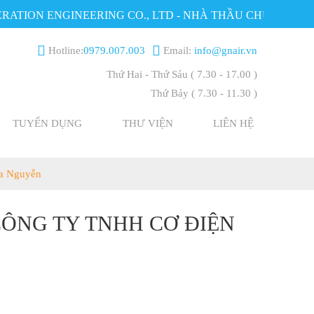
ION ENGINEERING CO., LTD - NHÀ THẦU CHUYÊN NGHIỆ
Hotline:
0979.007.003
Email:
info@gnair.vn
Thứ Hai - Thứ Sáu
( 7.30 - 17.00 )
Thứ Bảy
( 7.30 - 11.30 )
TUYỂN DỤNG
THƯ VIỆN
LIÊN HỆ
ia Nguyễn
CÔNG TY TNHH CƠ ĐIỆN