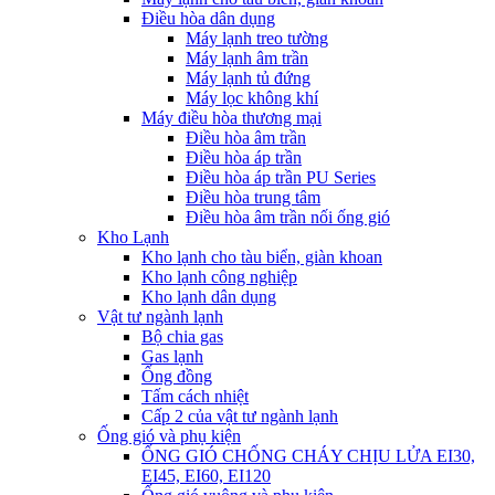
Điều hòa dân dụng
Máy lạnh treo tường
Máy lạnh âm trần
Máy lạnh tủ đứng
Máy lọc không khí
Máy điều hòa thương mại
Điều hòa âm trần
Điều hòa áp trần
Điều hòa áp trần PU Series
Điều hòa trung tâm
Điều hòa âm trần nối ống gió
Kho Lạnh
Kho lạnh cho tàu biển, giàn khoan
Kho lạnh công nghiệp
Kho lạnh dân dụng
Vật tư ngành lạnh
Bộ chia gas
Gas lạnh
Ống đồng
Tấm cách nhiệt
Cấp 2 của vật tư ngành lạnh
Ống gió và phụ kiện
ỐNG GIÓ CHỐNG CHÁY CHỊU LỬA EI30,
EI45, EI60, EI120