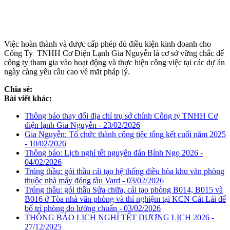
Việc hoàn thành và được cấp phép đủ điều kiện kinh doanh cho
Công Ty TNHH Cơ Điện Lạnh Gia Nguyễn là cơ sở vững chắc để
công ty tham gia vào hoạt động và thực hiện công việc tại các dự án
ngày càng yêu cầu cao về măt pháp lý.
Chia sẻ:
Bài viết khác:
Thông báo thay đổi địa chỉ trụ sở chính Công ty TNHH Cơ
điện lạnh Gia Nguyễn - 23/02/2026
Gia Nguyễn: Tổ chức thành công tiệc tổng kết cuối năm 2025
- 10/02/2026
Thông báo: Lịch nghỉ tết nguyên đán Bính Ngọ 2026 -
04/02/2026
Trúng thầu: gói thầu cải tạo hệ thống điều hòa khu văn phòng
thuộc nhà máy đóng tàu Vard - 03/02/2026
Trúng thầu: gói thầu Sửa chữa, cải tạo phòng B014, B015 và
B016 ở Tòa nhà văn phòng và thí nghiệm tại KCN Cát Lái để
bố trí phòng đo lường chuẩn - 03/02/2026
THÔNG BÁO LỊCH NGHỈ TẾT DƯƠNG LỊCH 2026 -
27/12/2025