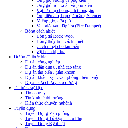
Ống gió vuông và phụ kiện
Ống gió tròn xoắn và phụ kiện
Vật tư phụ cho ngành thông gió
Ống tiêu âm, hộp giảm âm, Silencer
Miệng gió, cửa gió
Van gió, van dập lửa (Fire Damper)
Bông cách nhiệt
Bông đá Rock Wool
Bông thủy tinh cách nhiệt
Cách nhiệt cho tàu biển
vật liệu chịu lửa
Dự án đã thực hiện
Dự án công nghiệp
Dự án dân dụng , nhà cao tầng
Dự án tàu biển , giàn khoan
Dự án khách sạn , văn phòng , bệnh viện
Dự án sửa chữa , bảo dưỡng
Tin tức - sự kiện
Tin công ty
Tin kinh tế thị trường
Kiến thức chuyên nghành
Tuyển dụng
Tuyển Dụng Văn phòng
Tuyển Dụng Tổ Đội, Thầu Phụ
Tuyển Dụng Kỹ thuật