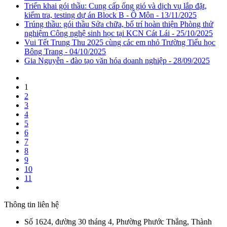
Triển khai gói thầu: Cung cấp ống gió và dịch vụ lắp đặt,
kiểm tra, testing dự án Block B - Ô Môn - 13/11/2025
Trúng thầu: gói thầu Sửa chữa, bố trí hoàn thiện Phòng thử
nghiệm Công nghệ sinh học tại KCN Cát Lái - 25/10/2025
Vui Tết Trung Thu 2025 cùng các em nhỏ Trường Tiểu học
Bông Trang - 04/10/2025
Gia Nguyễn - đào tạo văn hóa doanh nghiệp - 28/09/2025
1
2
3
4
5
6
7
8
9
10
11
Thông tin liên hệ
Số 1624, đường 30 tháng 4, Phường Phước Thắng, Thành