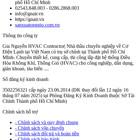
phố Hồ Chí Minh
02543.848.003 - 0286.2868.003
info@gnair.vn
https://gnair.vn
sanxuatonggio.com.vn
Thông tin công ty
Gia Nguyễn HVAC Contractor| Nhà thầu chuyên nghiệp về Cơ
Điện Lạnh tại Việt Nam có trụ sở chính tại Thành phố Hồ Chí
MInh- Chuyên thiết kế, cung cấp, thi công lắp đặt hệ thống Điều
Hòa Không Khí, Thông Gió (HVAC) cho công nghiệp, dân dụng,
giàn khoan, tàu biển ....
Số đăng ký kinh doanh
3502256321 cấp ngày 23.06.2014 (ĐK thay đổi lần 12 ngày 16
tháng 07 năm 2025) tại Phòng Đăng Ký Kinh Doanh thuộc Sở Tài
Chính Thành phố Hồ Chí Minh)
Chính sách hỗ trợ
- Chính sách và quy định chung
- Chính sách vận chuyển
- Chính sách đổi trả và hoàn tiền
- Chính sách bảo hành