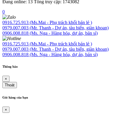
Đang online: 13
Tổng truy cập: 1743082
0
0916.725.913 (Ms.Mai - Phụ trách khối bán lẻ )
0979.007.003 (Mr. Thanh - Dự án, tàu biển, giàn khoan)
0906.008.818 (Ms. Nga - Hàng hóa, dự án, bán sỉ)
0916.725.913 (Ms.Mai - Phụ trách khối bán lẻ )
0979.007.003 (Mr. Thanh - Dự án, tàu biển, giàn khoan)
0906.008.818 (Ms. Nga - Hàng hóa, dự án, bán sỉ)
Thông báo
×
Thoát
Giỏ hàng của bạn
×
XEM NHANH SẢN PHẨM