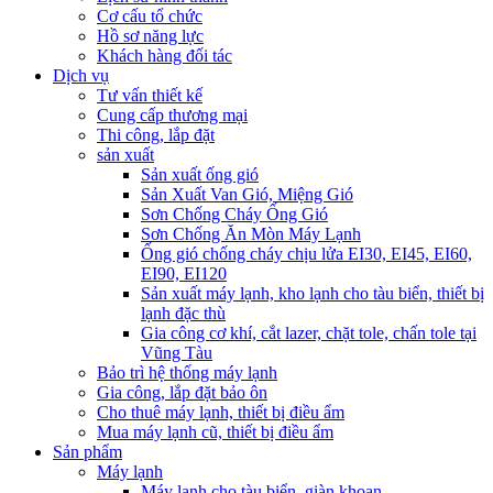
Cơ cấu tổ chức
Hồ sơ năng lực
Khách hàng đối tác
Dịch vụ
Tư vấn thiết kế
Cung cấp thương mại
Thi công, lắp đặt
sản xuất
Sản xuất ống gió
Sản Xuất Van Gió, Miệng Gió
Sơn Chống Cháy Ống Gió
Sơn Chống Ăn Mòn Máy Lạnh
Ống gió chống cháy chịu lửa EI30, EI45, EI60,
EI90, EI120
Sản xuất máy lạnh, kho lạnh cho tàu biển, thiết bị
lạnh đặc thù
Gia công cơ khí, cắt lazer, chặt tole, chấn tole tại
Vũng Tàu
Bảo trì hệ thống máy lạnh
Gia công, lắp đặt bảo ôn
Cho thuê máy lạnh, thiết bị điều ẩm
Mua máy lạnh cũ, thiết bị điều ẩm
Sản phẩm
Máy lạnh
Máy lạnh cho tàu biển, giàn khoan