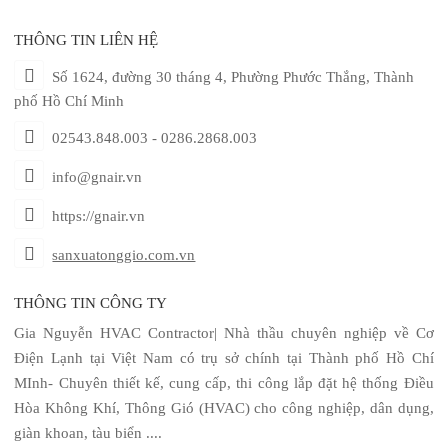
THÔNG TIN LIÊN HỆ
Số 1624, đường 30 tháng 4, Phường Phước Thắng, Thành
phố Hồ Chí Minh
02543.848.003 - 0286.2868.003
info@gnair.vn
https://gnair.vn
sanxuatonggio.com.vn
THÔNG TIN CÔNG TY
Gia Nguyễn HVAC Contractor| Nhà thầu chuyên nghiệp về Cơ
Điện Lạnh tại Việt Nam có trụ sở chính tại Thành phố Hồ Chí
MInh- Chuyên thiết kế, cung cấp, thi công lắp đặt hệ thống Điều
Hòa Không Khí, Thông Gió (HVAC) cho công nghiệp, dân dụng,
giàn khoan, tàu biển ....