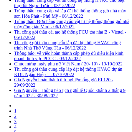
Trúng thầu: cung cấp vật thi công hệ thống HVAC cho biệt
thự đồi Ngọc Tước - 08/12/2022
Trúng thầu: cung cấp và lắp đặt hệ thống thông gió nhà máy
sơn Hòa Phát - Phú Mỹ - 06/12/2022
Trúng thầu: Đơn hàng cung cấp vật tư hệ thống thông gió nhà
máy đóng tàu Vard - 06/12/2022
Thi công gói thầu cải tạo hệ thống FCU tòa nhà B - Viettel -
06/12/2022
Thi công gói thầu cung cấp lắp đặt hệ thống HVAC công
trình Nhà Thờ Vũng Tàu - 06/12/2022
Thông báo: về việc hoàn thành cấp phép đủ điều kiện kinh
doanh lĩnh vực PCCC - 03/12/2022
Chúc mừng ngày phụ nữ Việt Nam ( 20- 10) - 19/10/2022
Thi công gói thầu cung cấp lắp đặt hệ thống HVAC dự án
KDL Ngân Hiệp 1 - 07/10/2022
Gia Nguyễn hoàn thành thử nghiệm ống gió EI 120 -
29/09/2022
Gia Nguyễn : Thông báo lịch nghỉ lễ Quốc khánh 2 tháng 9
năm 2022 - 30/08/2022
1
2
3
4