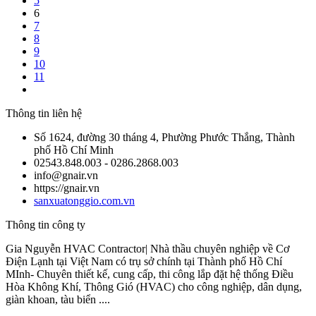
5
6
7
8
9
10
11
Thông tin liên hệ
Số 1624, đường 30 tháng 4, Phường Phước Thắng, Thành
phố Hồ Chí Minh
02543.848.003 - 0286.2868.003
info@gnair.vn
https://gnair.vn
sanxuatonggio.com.vn
Thông tin công ty
Gia Nguyễn HVAC Contractor| Nhà thầu chuyên nghiệp về Cơ
Điện Lạnh tại Việt Nam có trụ sở chính tại Thành phố Hồ Chí
MInh- Chuyên thiết kế, cung cấp, thi công lắp đặt hệ thống Điều
Hòa Không Khí, Thông Gió (HVAC) cho công nghiệp, dân dụng,
giàn khoan, tàu biển ....