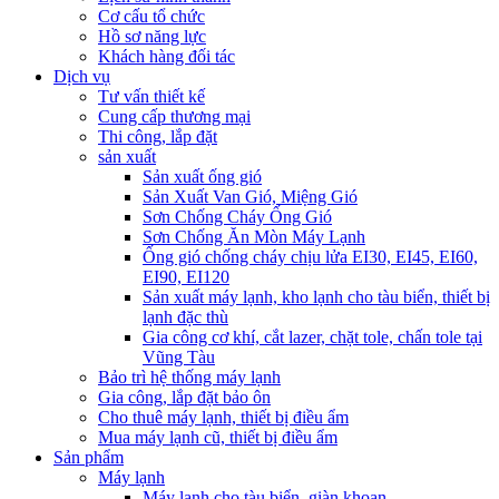
Cơ cấu tổ chức
Hồ sơ năng lực
Khách hàng đối tác
Dịch vụ
Tư vấn thiết kế
Cung cấp thương mại
Thi công, lắp đặt
sản xuất
Sản xuất ống gió
Sản Xuất Van Gió, Miệng Gió
Sơn Chống Cháy Ống Gió
Sơn Chống Ăn Mòn Máy Lạnh
Ống gió chống cháy chịu lửa EI30, EI45, EI60,
EI90, EI120
Sản xuất máy lạnh, kho lạnh cho tàu biển, thiết bị
lạnh đặc thù
Gia công cơ khí, cắt lazer, chặt tole, chấn tole tại
Vũng Tàu
Bảo trì hệ thống máy lạnh
Gia công, lắp đặt bảo ôn
Cho thuê máy lạnh, thiết bị điều ẩm
Mua máy lạnh cũ, thiết bị điều ẩm
Sản phẩm
Máy lạnh
Máy lạnh cho tàu biển, giàn khoan