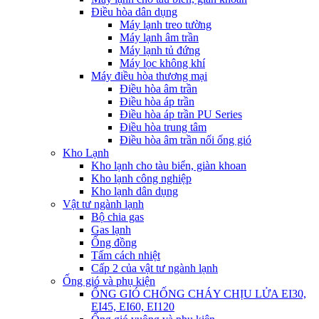
Điều hòa dân dụng
Máy lạnh treo tường
Máy lạnh âm trần
Máy lạnh tủ đứng
Máy lọc không khí
Máy điều hòa thương mại
Điều hòa âm trần
Điều hòa áp trần
Điều hòa áp trần PU Series
Điều hòa trung tâm
Điều hòa âm trần nối ống gió
Kho Lạnh
Kho lạnh cho tàu biển, giàn khoan
Kho lạnh công nghiệp
Kho lạnh dân dụng
Vật tư ngành lạnh
Bộ chia gas
Gas lạnh
Ống đồng
Tấm cách nhiệt
Cấp 2 của vật tư ngành lạnh
Ống gió và phụ kiện
ỐNG GIÓ CHỐNG CHÁY CHỊU LỬA EI30,
EI45, EI60, EI120