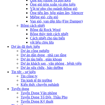
Ống gió vuông và phụ kiện
Ống gió tròn xoắn và phụ kiện
Vật tư phụ cho ngành thông gió
Ống tiêu âm, hộp giảm âm, Silencer
Miệng gió, cửa gió
Van gió, van dập lửa (Fire Damper)
Bông cách nhiệt
Bông đá Rock Wool
Bông thủy tinh cách nhiệt
Cách nhiệt cho tàu biển
vật liệu chịu lửa
Dự án đã thực hiện
Dự án công nghiệp
Dự án dân dụng , nhà cao tầng
Dự án tàu biển , giàn khoan
Dự án khách sạn , văn phòng , bệnh viện
Dự án sửa chữa , bảo dưỡng
Tin tức - sự kiện
Tin công ty
Tin kinh tế thị trường
Kiến thức chuyên nghành
Tuyển dụng
Tuyển Dụng Văn phòng
Tuyển Dụng Tổ Đội, Thầu Phụ
Tuyển Dụng Kỹ thuật