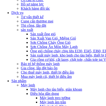
Hồ sơ năng lực
Khách hàng đối tác
Dịch vụ
Tư vấn thiết kế
Cung cấp thương mại
Thi công, lắp đặt
sản xuất
Sản xuất ống gió
Sản Xuất Van Gió, Miệng Gió
Sơn Chống Cháy Ống Gió
Sơn Chống Ăn Mòn Máy Lạnh
Ống gió chống cháy chịu lửa EI30, EI45, EI60, E
Sản xuất máy lạnh, kho lạnh cho tàu biển, thiết bị 
Gia công cơ khí, cắt lazer, chặt tole, chấn tole tại
Bảo trì hệ thống máy lạnh
Gia công, lắp đặt bảo ôn
Cho thuê máy lạnh, thiết bị điều ẩm
Mua máy lạnh cũ, thiết bị điều ẩm
Sản phẩm
Máy lạnh
Máy lạnh cho tàu biển, giàn khoan
Điều hòa dân dụng
Máy lạnh treo tường
Máy lạnh âm trần