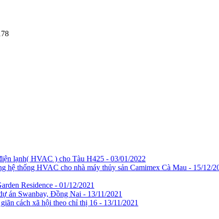
178
ng điện lạnh( HVAC ) cho Tàu H425 - 03/01/2022
thi công hệ thống HVAC cho nhà máy thủy sản Camimex Cà Mau - 15/12/2
Garden Residence - 01/12/2021
 dự án Swanbay, Đồng Nai - 13/11/2021
iãn cách xã hội theo chỉ thị 16 - 13/11/2021