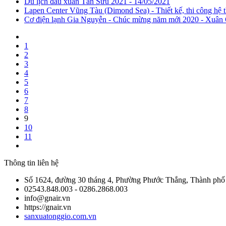
Du lịch đầu xuân Tân Sửu 2021 - 14/05/2021
Lapen Center Vũng Tàu (Dimond Sea) - Thiết kế, thi công hệ
Cơ điện lạnh Gia Nguyễn - Chúc mừng năm mới 2020 - Xuân 
1
2
3
4
5
6
7
8
9
10
11
Thông tin liên hệ
Số 1624, đường 30 tháng 4, Phường Phước Thắng, Thành ph
02543.848.003 - 0286.2868.003
info@gnair.vn
https://gnair.vn
sanxuatonggio.com.vn