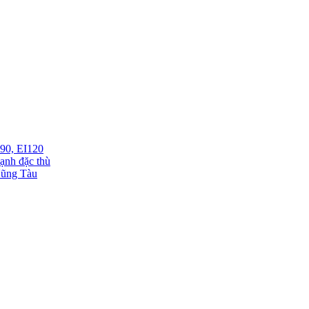
I90, EI120
lạnh đặc thù
 Vũng Tàu