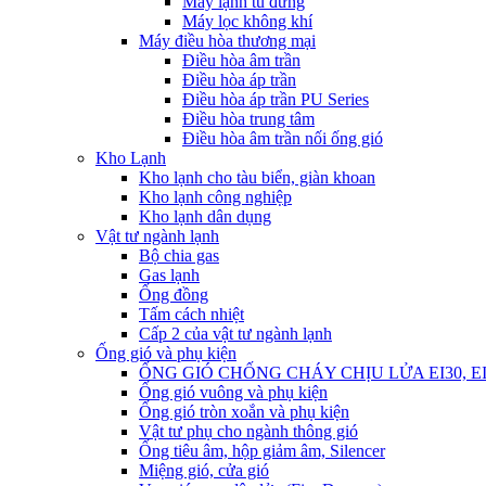
Máy lạnh tủ đứng
Máy lọc không khí
Máy điều hòa thương mại
Điều hòa âm trần
Điều hòa áp trần
Điều hòa áp trần PU Series
Điều hòa trung tâm
Điều hòa âm trần nối ống gió
Kho Lạnh
Kho lạnh cho tàu biển, giàn khoan
Kho lạnh công nghiệp
Kho lạnh dân dụng
Vật tư ngành lạnh
Bộ chia gas
Gas lạnh
Ống đồng
Tấm cách nhiệt
Cấp 2 của vật tư ngành lạnh
Ống gió và phụ kiện
ỐNG GIÓ CHỐNG CHÁY CHỊU LỬA EI30, EI45
Ống gió vuông và phụ kiện
Ống gió tròn xoắn và phụ kiện
Vật tư phụ cho ngành thông gió
Ống tiêu âm, hộp giảm âm, Silencer
Miệng gió, cửa gió