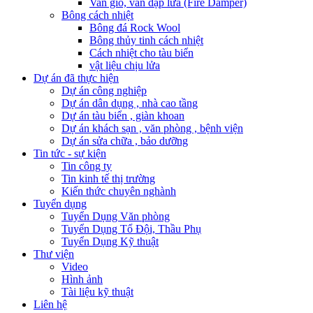
Van gió, van dập lửa (Fire Damper)
Bông cách nhiệt
Bông đá Rock Wool
Bông thủy tinh cách nhiệt
Cách nhiệt cho tàu biển
vật liệu chịu lửa
Dự án đã thực hiện
Dự án công nghiệp
Dự án dân dụng , nhà cao tầng
Dự án tàu biển , giàn khoan
Dự án khách sạn , văn phòng , bệnh viện
Dự án sửa chữa , bảo dưỡng
Tin tức - sự kiện
Tin công ty
Tin kinh tế thị trường
Kiến thức chuyên nghành
Tuyển dụng
Tuyển Dụng Văn phòng
Tuyển Dụng Tổ Đội, Thầu Phụ
Tuyển Dụng Kỹ thuật
Thư viện
Video
Hình ảnh
Tài liệu kỹ thuật
Liên hệ