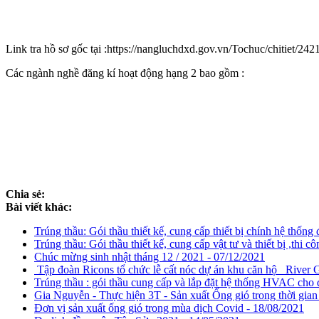
Link tra hồ sơ gốc tại :https://nangluchdxd.gov.vn/Tochuc/chitiet/242
Các ngành nghề đăng kí hoạt động hạng 2 bao gồm :
Chia sẻ:
Bài viết khác:
Trúng thầu: Gói thầu thiết kế, cung cấp thiết bị chính hệ thố
Trúng thầu: Gói thầu thiết kế, cung cấp vật tư và thiết bị ,
Chúc mừng sinh nhật tháng 12 / 2021 - 07/12/2021
Tập đoàn Ricons tổ chức lễ cất nóc dự án khu căn hộ River 
Trúng thầu : gói thầu cung cấp và lắp đặt hệ thống HVAC cho
Gia Nguyễn - Thực hiện 3T - Sản xuất Ống gió trong thời gian g
Đơn vị sản xuất ống gió trong mùa dịch Covid - 18/08/2021