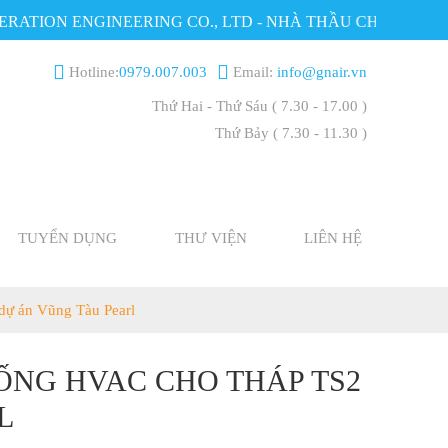
ON ENGINEERING CO., LTD - NHÀ THẦU CHUYÊN NGHIỆP
Hotline:
0979.007.003
Email:
info@gnair.vn
Thứ Hai - Thứ Sáu
( 7.30 - 17.00 )
Thứ Bảy
( 7.30 - 11.30 )
TUYỂN DỤNG
THƯ VIỆN
LIÊN HỆ
dự án Vũng Tàu Pearl
ỐNG HVAC CHO THÁP TS2
L