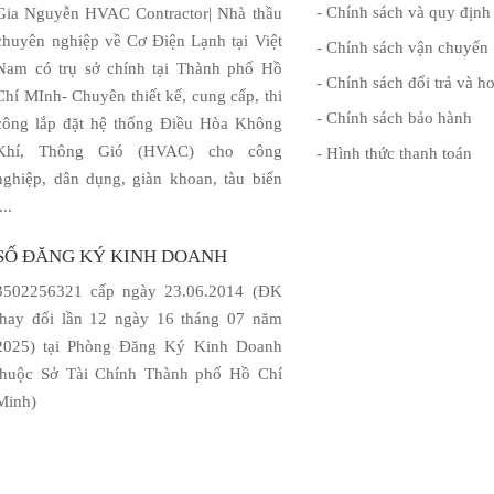
- Chính sách và quy định
Gia Nguyễn HVAC Contractor| Nhà thầu
chuyên nghiệp về Cơ Điện Lạnh tại Việt
- Chính sách vận chuyển
Nam có trụ sở chính tại Thành phố Hồ
- Chính sách đổi trả và ho
Chí MInh- Chuyên thiết kế, cung cấp, thi
- Chính sách bảo hành
công lắp đặt hệ thống Điều Hòa Không
Khí, Thông Gió (HVAC) cho công
- Hình thức thanh toán
nghiệp, dân dụng, giàn khoan, tàu biển
....
SỐ ĐĂNG KÝ KINH DOANH
3502256321 cấp ngày 23.06.2014 (ĐK
thay đổi lần 12 ngày 16 tháng 07 năm
2025) tại Phòng Đăng Ký Kinh Doanh
thuộc Sở Tài Chính Thành phố Hồ Chí
Minh)