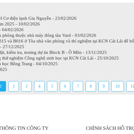
HH Cơ điện lạnh Gia Nguyễn - 23/02/2026
ăm 2025 - 10/02/2026
- 04/02/2026
văn phòng thuộc nhà máy đóng tàu Vard - 03/02/2026
B015 và B016 ở Tòa nhà văn phòng và thí nghiệm tại KCN Cát Lái để bố
27/12/2025
đặt, kiểm tra, testing dự án Block B - Ô Môn - 13/11/2025
ng thử nghiệm Công nghệ sinh học tại KCN Cát Lái - 25/10/2025
u học Bông Trang - 04/10/2025
2025
1
2
3
4
5
6
7
8
9
10
1
THÔNG TIN CÔNG TY
CHÍNH SÁCH HỖ TR