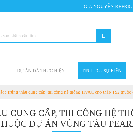
GIA NGUYỄN REFRIGERATI
DỰ ÁN ĐÃ THỰC HIỆN
TIN TỨC - SỰ KIỆN
áo: Trúng thầu cung cấp, thi công hệ thống HVAC cho tháp TS2 thuộc 
U CUNG CẤP, THI CÔNG HỆ TH
THUỘC DỰ ÁN VŨNG TÀU PEAR