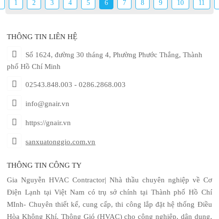
1
2
3
4
5
6
7
8
9
10
11
THÔNG TIN LIÊN HỆ
Số 1624, đường 30 tháng 4, Phường Phước Thắng, Thành
phố Hồ Chí Minh
02543.848.003 - 0286.2868.003
info@gnair.vn
https://gnair.vn
sanxuatonggio.com.vn
THÔNG TIN CÔNG TY
Gia Nguyễn HVAC Contractor| Nhà thầu chuyên nghiệp về Cơ
Điện Lạnh tại Việt Nam có trụ sở chính tại Thành phố Hồ Chí
MInh- Chuyên thiết kế, cung cấp, thi công lắp đặt hệ thống Điều
Hòa Không Khí, Thông Gió (HVAC) cho công nghiệp, dân dụng,