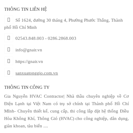
THÔNG TIN LIÊN HỆ
Số 1624, đường 30 tháng 4, Phường Phước Thắng, Thành
phố Hồ Chí Minh
02543.848.003 - 0286.2868.003
info@gnair.vn
https://gnair.vn
sanxuatonggio.com.vn
THÔNG TIN CÔNG TY
Gia Nguyễn HVAC Contractor| Nhà thầu chuyên nghiệp về Cơ
Điện Lạnh tại Việt Nam có trụ sở chính tại Thành phố Hồ Chí
MInh- Chuyên thiết kế, cung cấp, thi công lắp đặt hệ thống Điều
Hòa Không Khí, Thông Gió (HVAC) cho công nghiệp, dân dụng,
giàn khoan, tàu biển ....