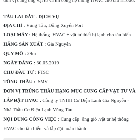
đơn vị cung ứng vật tư và thi công hệ thống HVAC cho tàu H1066.
TÀU LAI DẮT - DỊCH VỤ
ĐỊA CHỈ :
Vũng Tàu, Đông Xuyên Port
LOẠI MÁY :
Hệ thống HVAC + vật tư thiết bị lạnh cho tàu biển
HÃNG SẢN XUẤT :
Gia Nguyễn
QUY MÔ :
29m
NGÀY ĐĂNG :
30.05.2019
CHỦ ĐẦU TƯ :
PTSC
TỔNG THẦU :
SMV
ĐƠN VỊ TRÚNG THẦU HẠNG MỤC CUNG CẤP VẬT TƯ VÀ
LẮP ĐẶT HVAC :
Công ty TNHH Cơ Điện Lạnh Gia Nguyễn -
Nhà Thầu Cơ Điện Lạnh Vũng Tàu
NỘI DUNG CÔNG VIỆC :
Cung cấp ống gió ,vật tư hệ thống
HVAC cho tàu biển và lắp đặt hoàn thành