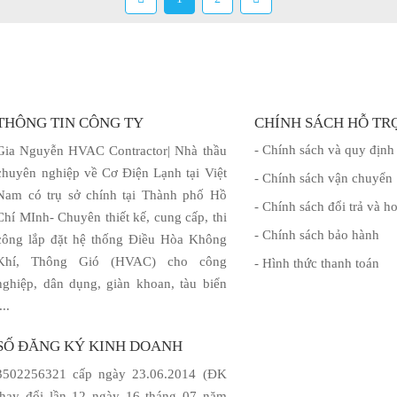
THÔNG TIN CÔNG TY
CHÍNH SÁCH HỖ TR
- Chính sách và quy định
Gia Nguyễn HVAC Contractor| Nhà thầu
chuyên nghiệp về Cơ Điện Lạnh tại Việt
- Chính sách vận chuyển
Nam có trụ sở chính tại Thành phố Hồ
- Chính sách đổi trả và ho
Chí MInh- Chuyên thiết kế, cung cấp, thi
- Chính sách bảo hành
công lắp đặt hệ thống Điều Hòa Không
Khí, Thông Gió (HVAC) cho công
- Hình thức thanh toán
nghiệp, dân dụng, giàn khoan, tàu biển
....
SỐ ĐĂNG KÝ KINH DOANH
3502256321 cấp ngày 23.06.2014 (ĐK
thay đổi lần 12 ngày 16 tháng 07 năm