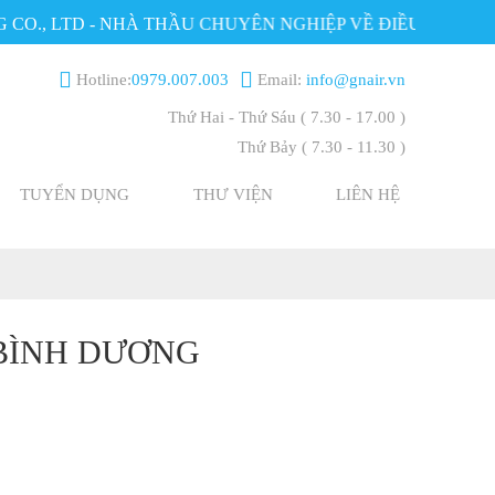
., LTD - NHÀ THẦU CHUYÊN NGHIỆP VỀ ĐIỀU HÒA KHÔN
Hotline:
0979.007.003
Email:
info@gnair.vn
Thứ Hai - Thứ Sáu
( 7.30 - 17.00 )
Thứ Bảy
( 7.30 - 11.30 )
TUYỂN DỤNG
THƯ VIỆN
LIÊN HỆ
BÌNH DƯƠNG
g