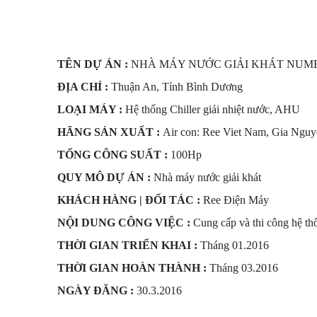
TÊN DỰ ÁN :
NHÀ MÁY NƯỚC GIẢI KHÁT NUMB
ĐỊA CHỈ :
Thuận An, Tỉnh Bình Dương
LOẠI MÁY :
Hệ thống Chiller giải nhiệt nước, AHU
HÃNG SẢN XUẤT :
Air con: Ree Viet Nam, Gia Nguyễ
TỔNG CÔNG SUẤT :
100Hp
QUY MÔ DỰ ÁN :
Nhà máy nước giải khát
KHÁCH HÀNG | ĐỐI TÁC :
Ree Điện Máy
NỘI DUNG CÔNG VIỆC :
Cung cấp và thi công hệ th
THỜI GIAN TRIỂN KHAI :
Tháng 01.2016
THỜI GIAN HOÀN THÀNH :
Tháng 03.2016
NGÀY ĐĂNG :
30.3.2016