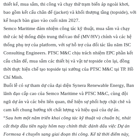
thiết kế, mua sắm, thi công và chạy thử trạm biến áp ngoài khơi,
bao gồm kết cấu chân đế (jacket) và khối thượng tầng (topside), với
kế hoạch bàn giao vào cuối năm 2027.
Semco Maritime đảm nhiệm công tác kỹ thuật, mua sắm và chạy
thử các hệ thống điện trung thế/cao thế (MV/HV) chính và các hệ
thống phụ trợ của platform, với sự hỗ trợ của đối tác lâu năm ISC
Consulting Engineers. PTSC M&C chịu trách nhiệm EPC phần kết
cấu chân đế, mua sắm các thiết bị và vật tư topside còn lại, đồng
thời thực hiện chế tạo topside tại xưởng của PTSC M&C tại TP. Hồ
Chí Minh.
Buổi lễ có sự tham dự của đại diện Synera Renewable Energy, Ban
lãnh đạo cấp cao của Semco Maritime và PTSC M&C, cùng đội
ngũ dự án và các bên liên quan, thể hiện sự phối hợp chặt chẽ và
cam kết chung hướng tới chất lượng và hiệu quả của dự án.
“
Sau hơn một năm triển khai công tác kỹ thuật và chuẩn bị, nhát
cắt thép đầu tiên ngày hôm nay chính thức đánh dấu việc Dự án
Formosa 4 chuyển sang giai đoạn thi công. Kể từ thời điểm này,