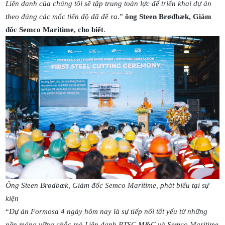
Liên danh của chúng tôi sẽ tập trung toàn lực để triển khai dự án
theo đúng các mốc tiến độ đã đề ra
.”
ông Steen Brødbæk, Giám
đốc Semco Maritime, cho biết
.
Ông Steen Brødbæk, Giám đốc Semco Maritime, phát biểu tại sự
kiện
“
Dự án Formosa 4 ngày hôm nay là sự tiếp nối tất yếu từ những
nền móng vững chắc mà Liên danh PTSC M&C và Semco Maritime