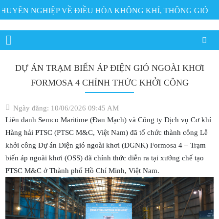
ÊN NGHIỆP VỀ ĐIỀU HÒA KHÔNG KHÍ, THÔNG GIÓ
DỰ ÁN TRẠM BIẾN ÁP ĐIỆN GIÓ NGOÀI KHƠI
FORMOSA 4 CHÍNH THỨC KHỞI CÔNG
Ngày đăng: 10/06/2026 09:45 AM
Liên danh Semco Maritime (Đan Mạch) và Công ty Dịch vụ Cơ khí
Hàng hải PTSC (PTSC M&C, Việt Nam) đã tổ chức thành công Lễ
khởi công Dự án Điện gió ngoài khơi (ĐGNK) Formosa 4 – Trạm
biến áp ngoài khơi (OSS) đã chính thức diễn ra tại xưởng chế tạo
PTSC M&C ở Thành phố Hồ Chí Minh, Việt Nam.