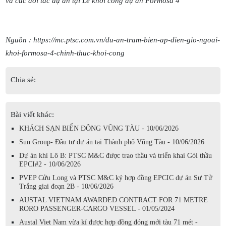
và các đối tác dự án tại Lễ khởi công dự án Formosa 4
Nguồn : https://mc.ptsc.com.vn/du-an-tram-bien-ap-dien-gio-ngoai-
khoi-formosa-4-chinh-thuc-khoi-cong
Chia sẻ:
Bài viết khác:
KHÁCH SẠN BIỂN ĐÔNG VŨNG TÀU - 10/06/2026
Sun Group- Đầu tư dự án tại Thành phố Vũng Tàu - 10/06/2026
Dự án khí Lô B: PTSC M&C được trao thầu và triển khai Gói thầu
EPCI#2 - 10/06/2026
PVEP Cửu Long và PTSC M&C ký hợp đồng EPCIC dự án Sư Tử
Trắng giai đoạn 2B - 10/06/2026
AUSTAL VIETNAM AWARDED CONTRACT FOR 71 METRE
RORO PASSENGER-CARGO VESSEL - 01/05/2024
Austal Viet Nam vừa kí được hợp đồng đóng mới tàu 71 mét -