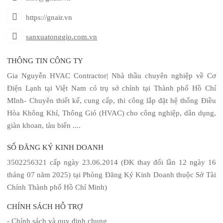
https://gnair.vn
sanxuatonggio.com.vn
THÔNG TIN CÔNG TY
Gia Nguyễn HVAC Contractor| Nhà thầu chuyên nghiệp về Cơ
Điện Lạnh tại Việt Nam có trụ sở chính tại Thành phố Hồ Chí
MInh- Chuyên thiết kế, cung cấp, thi công lắp đặt hệ thống Điều
Hòa Không Khí, Thông Gió (HVAC) cho công nghiệp, dân dụng,
giàn khoan, tàu biển ....
SỐ ĐĂNG KÝ KINH DOANH
3502256321 cấp ngày 23.06.2014 (ĐK thay đổi lần 12 ngày 16
tháng 07 năm 2025) tại Phòng Đăng Ký Kinh Doanh thuộc Sở Tài
Chính Thành phố Hồ Chí Minh)
CHÍNH SÁCH HỖ TRỢ
- Chính sách và quy định chung