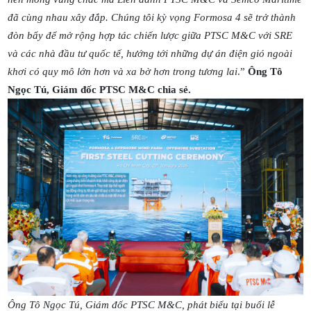
đã cùng nhau xây đắp. Chúng tôi kỳ vọng Formosa 4 sẽ trở thành
đòn bẩy để mở rộng hợp tác chiến lược giữa PTSC M&C với SRE
và các nhà đầu tư quốc tế, hướng tới những dự án điện gió ngoài
khơi có quy mô lớn hơn và xa bờ hơn trong tương lai
.”
Ông Tô
Ngọc Tú, Giám đốc PTSC M&C chia sẻ.
Ông Tô Ngọc Tú, Giám đốc PTSC M&C, phát biểu tại buổi lễ