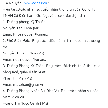
Gia Nguyễn ,
www.gnair.vn
:
Hiện tại cơ cấu nhân sự , tiếp nhận thông tin của Công Ty
TNHH Cơ Điện Lạnh Gia Nguyễn, có 4 đại diện chính:
1. Trưởng phòng Kỹ Thuật
Nguyễn Tấn Khoa (Mr )
Email: Khoa.nguyen@gnair.vn
2. Phó Giám Đốc- Phụ trách điều hành- Kinh doanh , thương
mại
Nguyễn Thị Kim Nga (Ms)
Email: nga.nguyen@gnair.vn
3. Trưởng Phòng Kế Toán- Phụ trách tài chính, thuế, thu mua
hàng hoá, quản lí sản xuất
Phan Thị Mai (Ms)
Email: mai.phan@gnair.vn
4. Trưởng Phòng Nhân Sự, Dịch Vụ- Phụ trách nhân sự, bảo
hiểm, dịch vụ .
Hoàng Thị Ngọc Oanh ( Ms)