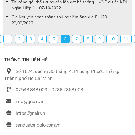
Thi công gói thầu cung cấp lắp đặt hệ thống HVAC dự án KDL
Ngân Hiệp 1 - 07/10/2022
Gia Nguyễn hoàn thành thử nghiệm ống gió EI 120 -
29/09/2022
1
2
3
4
5
6
7
8
9
10
11
THÔNG TIN LIÊN HỆ
Số 1624, đường 30 tháng 4, Phường Phước Thắng,
Thành phố Hồ Chí Minh
02543.848.003 - 0286.2868.003
info@gnair.vn
https://gnair.vn
sanxuatonggio.com.vn