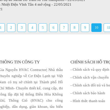
n Nhiệt Điện Vĩnh Tân 4 mở rộng - 22/05/2021
21
1
2
3
4
5
6
7
8
9
10
1
THÔNG TIN CÔNG TY
CHÍNH SÁCH HỖ TR
- Chính sách và quy định
Gia Nguyễn HVAC Contractor| Nhà thầu
chuyên nghiệp về Cơ Điện Lạnh tại Việt
- Chính sách vận chuyển
Nam có trụ sở chính tại Thành phố Hồ
- Chính sách đổi trả và ho
Chí MInh- Chuyên thiết kế, cung cấp, thi
- Chính sách bảo hành
công lắp đặt hệ thống Điều Hòa Không
Khí, Thông Gió (HVAC) cho công
- Hình thức thanh toán
nghiệp, dân dụng, giàn khoan, tàu biển