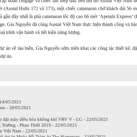
 Tập đoàn Degage và chiếc tàu thép đầu tiên tàu do Austal Việt Nam đ
t (Austal Hulls 172 và 173), một chiếc catamaran chở khách dài 56 m
à gần đây nhất là phà catamaran tốc độ cao 66 mét ‘Apetahi Express’ 
age, Gia Nguyễn đã cùng Austal Việt Nam thực hiện thành công và bà
uá trình vận hành và tiết kiện năng lượng.
ự án về tàu biển, Gia Nguyễn sớm triển khai các công tác thiết kế, 
 dự án.
 14/05/2021
am - 20/05/2021
ắp đặt máy điều hòa không khí VRV V - LG - 22/05/2021
Trường - Phan Thiết 2019 - 22/05/2021
n Việt Nam - 22/05/2021
gió dự án Melia Hồ Tràm At The Hamptons - 22/05/2021