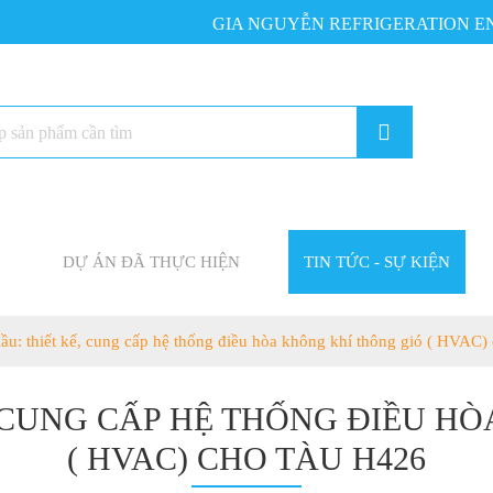
GIA NGUYỄN REFRIGERATION ENGIN
DỰ ÁN ĐÃ THỰC HIỆN
TIN TỨC - SỰ KIỆN
hầu: thiết kế, cung cấp hệ thống điều hòa không khí thông gió ( HVAC)
 CUNG CẤP HỆ THỐNG ĐIỀU H
( HVAC) CHO TÀU H426