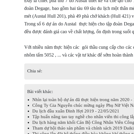
Đây là chiếc phà thứ 7 do Austal thiết kế và chế tạo cho
đoàn Degage, bao gồm hai tàu 69 tàu du lịch một thân mé
mét (Austal Hull 201), phà 49 phà chở khách (Hull 421) v
Trong số 6 dự án do Austal thực hiện cho tập đoàn Deg
đều được đánh giá cao về chất lượng, ổn định trong suốt q
Với nhiều năm thực hiện các gói thầu cung cấp cho các d
nhôm tấm 5052 , ... và các vật tư khác để sớm hoàn thành
Chia sẻ:
Bài viết khác:
Nhìn lại toàn bộ dự án đã thực hiện trong năm 2020 -
Công Ty Gia Nguyễn chúc mừng ngày Phụ Nữ Việt N
Du lịch đầu xuân Đinh Hợi 2019 - 22/05/2021
Tập huấn nâng tao tay nghề cho nhân viên thi công l
Du lịch hàng năm khối Cán Bộ Công Nhân Viên Công 
Tham dự hội thảo sản phẩm và chính sách 2019 Daiki
Thi công lắp đặt hệ thống điều hòa không khí thông 