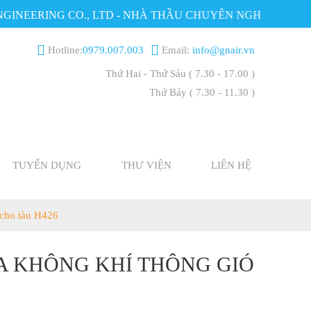
EERING CO., LTD - NHÀ THẦU CHUYÊN NGHIỆP VỀ ĐIỀU
Hotline:
0979.007.003
Email:
info@gnair.vn
Thứ Hai - Thứ Sáu
( 7.30 - 17.00 )
Thứ Bảy
( 7.30 - 11.30 )
TUYỂN DỤNG
THƯ VIỆN
LIÊN HỆ
 cho tàu H426
ÒA KHÔNG KHÍ THÔNG GIÓ