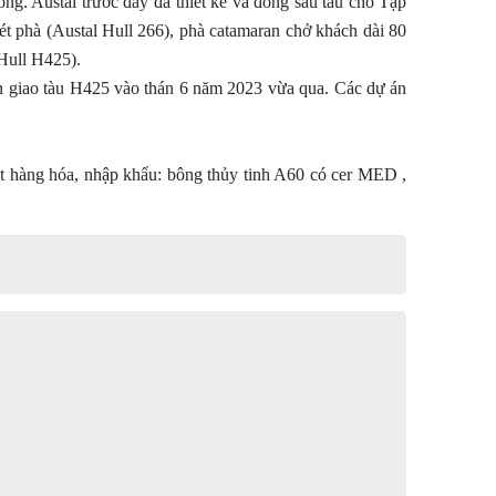
óng. Austal trước đây đã thiết kế và đóng sáu tàu cho Tập
ét phà (Austal Hull 266), phà catamaran chở khách dài 80
(Hull H425).
n giao tàu H425 vào thán 6 năm 2023 vừa qua. Các dự án
đặt hàng hóa, nhập khẩu: bông thủy tinh A60 có cer MED ,