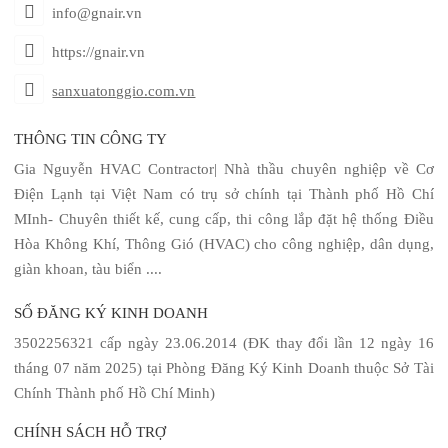
info@gnair.vn
https://gnair.vn
sanxuatonggio.com.vn
THÔNG TIN CÔNG TY
Gia Nguyễn HVAC Contractor| Nhà thầu chuyên nghiệp về Cơ
Điện Lạnh tại Việt Nam có trụ sở chính tại Thành phố Hồ Chí
MInh- Chuyên thiết kế, cung cấp, thi công lắp đặt hệ thống Điều
Hòa Không Khí, Thông Gió (HVAC) cho công nghiệp, dân dụng,
giàn khoan, tàu biển ....
SỐ ĐĂNG KÝ KINH DOANH
3502256321 cấp ngày 23.06.2014 (ĐK thay đổi lần 12 ngày 16
tháng 07 năm 2025) tại Phòng Đăng Ký Kinh Doanh thuộc Sở Tài
Chính Thành phố Hồ Chí Minh)
CHÍNH SÁCH HỖ TRỢ