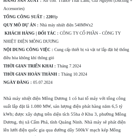
HÃNG SẢN XUẤT :
Air con: Trance Thai Land, Gia Nguyễn (Ducting +
Accessories)
TỔNG CÔNG SUẤT : 220
Hp
QUY MÔ DỰ ÁN :
Nhà máy nhiệt điện 540MWx2
KHÁCH HÀNG | ĐỐI TÁC :
CÔNG TY CỔ PHẦN - CÔNG TY
NHIỆT ĐIỆN MÔNG DƯƠNG
NỘI DUNG CÔNG VIỆC :
Cung cấp thiết bị và vật tư lắp đặt hệ thống
điều hòa không khí thông gió
THỜI GIAN TRIỂN KHAI :
Tháng 7.2024
THỜI GIAN HOÀN THÀNH :
Tháng 10.2024
NGÀY ĐĂNG :
05.07.2024
Nhà máy nhiệt điện Mông Dương 1 có hai tổ máy với tổng công
suất lắp đặt là 1.080 MW, sản lượng điện phát hàng năm 6,5 tỷ
kWh; được xây dựng trên diện tích 55ha ở Khu 3, phường Mông
Dương, thị xã Cẩm Phả, tỉnh Quảng Ninh. Nhà máy sẽ phát điện
lên lưới điện quốc gia qua đường dây 500kV mạch kép Mông