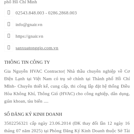
phố Hồ Chí Minh
02543.848.003 - 0286.2868.003
info@gnair.vn
https://gnair.vn
sanxuatonggio.com.vn
THÔNG TIN CÔNG TY
Gia Nguyễn HVAC Contractor| Nhà thầu chuyên nghiệp về Cơ
Điện Lạnh tại Việt Nam có trụ sở chính tại Thành phố Hồ Chí
MInh- Chuyên thiết kế, cung cấp, thi công lắp đặt hệ thống Điều
Hòa Không Khí, Thông Gió (HVAC) cho công nghiệp, dân dụng,
giàn khoan, tàu biển ....
SỐ ĐĂNG KÝ KINH DOANH
3502256321 cấp ngày 23.06.2014 (ĐK thay đổi lần 12 ngày 16
tháng 07 năm 2025) tại Phòng Đăng Ký Kinh Doanh thuộc Sở Tài