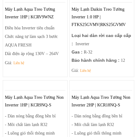
Enzyme Blue (tùy chọn)
Health Air – luồng khí thổi thông
Máy Lạnh Aqua Treo Tường
Máy Lạnh Daikin Treo Tường
minh
Inverter 1HP | KCRV9WNZ
Inverter 1.0 HP |
Hướng Dẫn sữ dụng:
FTKS25GVMV|RKS25GVMV
Điều hòa Inverter tiêu chuẩn
Xem tại đây
Loại hai dàn rời cao cấp cấp
Chức năng tự làm sạch 3 bước
:
Inverter
AQUA FRESH
Gas :
R-32
Dải điện áp rộng 130V – 264V
Bảo hành chính hãng :
12
Dễ chịu với sai số nhiệt độ +-0.1
Giá:
Liên hệ
tháng
Giá:
độ C
Liên hệ
Thương hiệu:
Nhật Bản
Dàn nóng bằng đồng bền bỉ
Health Air – luồng khí thổi thông
minh
Máy Lạnh Aqua Treo Tường Non
Máy Lạnh Aqua Treo Tường Non
Hướng Dẫn sữ dụng:
Inverter 1HP | KCR9NQ-S
Inverter 2HP | KCR18NQ-S
Xem tại đây
- Dàn nóng bằng đồng bền bỉ
- Dàn nóng bằng đồng bền bỉ
- Môi chất làm lạnh R32
- Môi chất làm lạnh R32
- Luồng gió thổi thông minh
- Luồng gió thổi thông minh