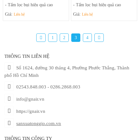
- Tấm lọc bụi hiệu quả cao
- Tấm lọc bụi hiệu quả cao
- Chế độ siêu tĩnh
- Chế độ siêu tĩnh
Giá:
Giá:
Liên hệ
Liên hệ
1
2
3
4
THÔNG TIN LIÊN HỆ
Số 1624, đường 30 tháng 4, Phường Phước Thắng, Thành
phố Hồ Chí Minh
02543.848.003 - 0286.2868.003
info@gnair.vn
https://gnair.vn
sanxuatonggio.com.vn
THÔNG TIN CÔNG TY