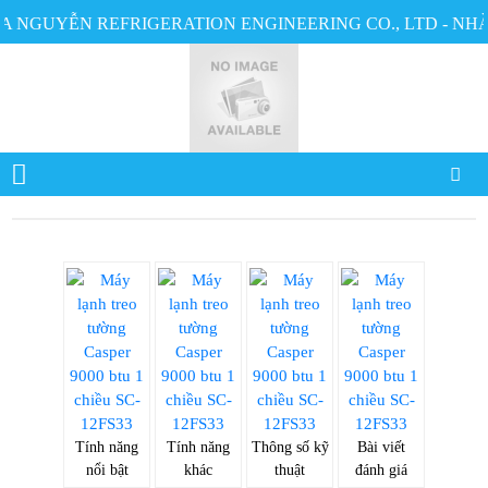
 NGUYỄN REFRIGERATION ENGINEERING CO., LTD - NHÀ 
Tính năng
Tính năng
Thông số kỹ
Bài viết
nổi bật
khác
thuật
đánh giá