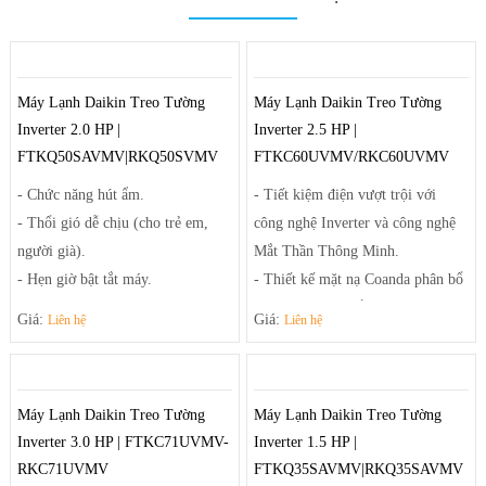
Máy Lạnh Daikin Treo Tường
Máy Lạnh Daikin Treo Tường
Inverter 2.0 HP |
Inverter 2.5 HP |
FTKQ50SAVMV|RKQ50SVMV
FTKC60UVMV/RKC60UVMV
- Chức năng hút ẩm.
- Tiết kiệm điện vượt trội với
- Thổi gió dễ chịu (cho trẻ em,
công nghệ Inverter và công nghệ
người già).
Mắt Thần Thông Minh.
- Hẹn giờ bật tắt máy.
- Thiết kế mặt nạ Coanda phân bổ
- Làm lạnh nhanh tức thì.
luồng gió đều khắp phòng.
Giá:
Giá:
Liên hệ
Liên hệ
- Khử mùi hôi, nấm mốc, các chất
gây dị ứng với phin lọc Enzyme
Blue và phin lọc bụi mịn PM2.5
Máy Lạnh Daikin Treo Tường
Máy Lạnh Daikin Treo Tường
(tùy chọn).
Inverter 3.0 HP | FTKC71UVMV-
Inverter 1.5 HP |
- Chế độ vận hành êm ái.
RKC71UVMV
FTKQ35SAVMV|RKQ35SAVMV
- Tăng khả năng khử ẩm 25%.