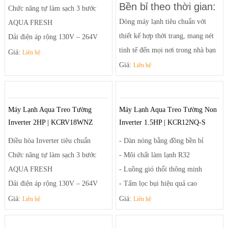
Bền bỉ theo thời gian:
- Bo mạch chịu được điện áp thay
Chức năng tự làm sạch 3 bước
đổi và dàn tản nhiệt chống ăn mòn
Dòng máy lạnh tiêu chuẩn với
AQUA FRESH
thiết kế hợp thời trang, mang nét
Dải điện áp rộng 130V – 264V
tinh tế đến mọi nơi trong nhà bạn
Dễ chịu với sai số nhiệt độ +-0.1
Giá:
Liên hệ
và chỉ số năng lượng 3 sao - ít tiêu
Giá:
độ C
Liên hệ
hao điện năng.
Dàn nóng bằng đồng bền bỉ
- Độ bền cao: Dàn tản nhiệt ống
Health Air – luồng khí thổi thông
đồng cánh nhôm chống ăn mòn và
minh
Máy Lạnh Aqua Treo Tường
Máy Lạnh Aqua Treo Tường Non
dàn tản nhiệt Microchannel
Hướng Dẫn sữ dụng:
Inverter 2HP | KCRV18WNZ
Inverter 1.5HP | KCR12NQ-S
- Luồng gió dễ chịu: Cánh đảo gió
Xem tại đây
Điều hòa Inverter tiêu chuẩn
- Dàn nóng bằng đồng bền bỉ
đơn / Cánh đảo gió kép. Đảo gió
Chức năng tự làm sạch 3 bước
- Môi chất làm lạnh R32
tự động phương đứng (lên &
AQUA FRESH
- Luồng gió thổi thông minh
xuống)
Dải điện áp rộng 130V – 264V
- Tấm lọc bụi hiệu quả cao
- Sử dụng môi chất lạnh R-32
Dễ chịu với sai số nhiệt độ +-0.1
- Chế độ siêu tĩnh
Giá:
Giá:
Liên hệ
Liên hệ
thân thiện với môi trường
độ C
- Tinh lọc không khí với phin lọc
Dàn nóng bằng đồng bền bỉ