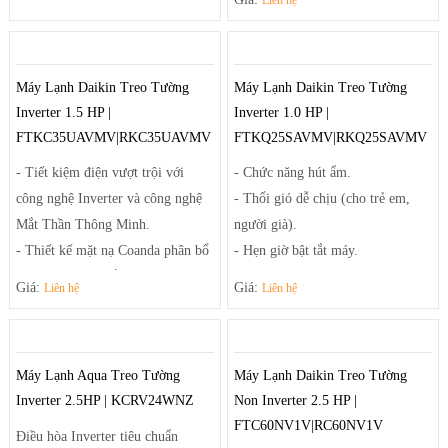
Liên hệ
lọc bụi mịn PM2.5 (tùy chọn).
gây dị ứng với phin lọc Enzyme
- Tính năng chống ẩm mốc.
Blue và phin lọc bụi mịn PM2.5
- Bảo vệ bo mạch khi điện áp thay
(tùy chọn).
Máy Lạnh Daikin Treo Tường
Máy Lạnh Daikin Treo Tường
đổi và dàn tản nhiệt chống ăn
- Chế độ vận hành êm ái.
Inverter 1.5 HP |
Inverter 1.0 HP |
mòn.
- Tăng khả năng khử ẩm 25%.
FTKC35UAVMV|RKC35UAVMV
FTKQ25SAVMV|RKQ25SAVMV
- Bo mạch chịu được điện áp thay
đổi và dàn tản nhiệt chống ăn mòn
- Tiết kiệm điện vượt trội với
- Chức năng hút ẩm.
công nghệ Inverter và công nghệ
- Thổi gió dễ chịu (cho trẻ em,
Mắt Thần Thông Minh.
người già).
- Thiết kế mặt nạ Coanda phân bổ
- Hẹn giờ bật tắt máy.
luồng gió đều khắp phòng.
- Làm lạnh nhanh tức thì.
Giá:
Giá:
Liên hệ
Liên hệ
- Khử mùi hôi, nấm mốc, các chất
gây dị ứng với phin lọc Enzyme
Blue và phin lọc bụi mịn PM2.5
Máy Lạnh Aqua Treo Tường
Máy Lạnh Daikin Treo Tường
(tùy chọn).
Inverter 2.5HP | KCRV24WNZ
Non Inverter 2.5 HP |
- Chế độ vận hành êm ái.
FTC60NV1V|RC60NV1V
- Tăng khả năng khử ẩm 25%.
Điều hòa Inverter tiêu chuẩn