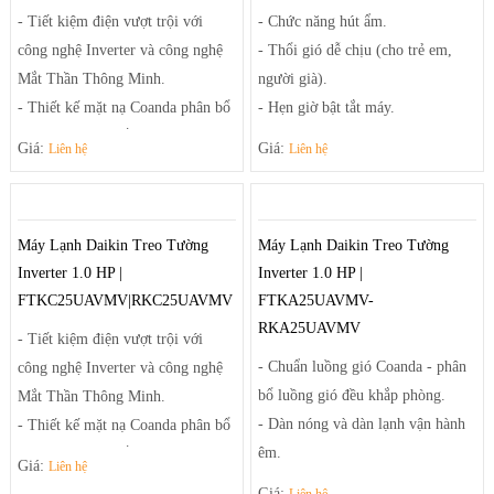
- Bo mạch chịu được điện áp thay
- Tiết kiệm điện vượt trội với
- Chức năng hút ẩm.
đổi và dàn tản nhiệt chống ăn mòn
công nghệ Inverter và công nghệ
- Thổi gió dễ chịu (cho trẻ em,
Mắt Thần Thông Minh.
người già).
- Thiết kế mặt nạ Coanda phân bổ
- Hẹn giờ bật tắt máy.
luồng gió đều khắp phòng.
- Làm lạnh nhanh tức thì.
Giá:
Giá:
Liên hệ
Liên hệ
- Khử mùi hôi, nấm mốc, các chất
gây dị ứng với phin lọc Enzyme
Blue và phin lọc bụi mịn PM2.5
Máy Lạnh Daikin Treo Tường
Máy Lạnh Daikin Treo Tường
(tùy chọn).
Inverter 1.0 HP |
Inverter 1.0 HP |
- Chế độ vận hành êm ái.
FTKC25UAVMV|RKC25UAVMV
FTKA25UAVMV-
- Tăng khả năng khử ẩm 25%.
RKA25UAVMV
- Bo mạch chịu được điện áp thay
- Tiết kiệm điện vượt trội với
đổi và dàn tản nhiệt chống ăn mòn
- Chuẩn luồng gió Coanda - phân
công nghệ Inverter và công nghệ
bổ luồng gió đều khắp phòng.
Mắt Thần Thông Minh.
- Dàn nóng và dàn lạnh vận hành
- Thiết kế mặt nạ Coanda phân bổ
êm.
luồng gió đều khắp phòng.
Giá:
Liên hệ
- Phin lọc Enzyme Blue và phin
- Khử mùi hôi, nấm mốc, các chất
Giá: