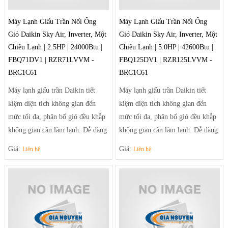
Máy Lạnh Giấu Trần Nối Ống
Máy Lạnh Giấu Trần Nối Ống
Gió Daikin Sky Air, Inverter, Một
Gió Daikin Sky Air, Inverter, Một
Chiều Lạnh | 2.5HP | 24000Btu |
Chiều Lạnh | 5.0HP | 42600Btu |
FBQ71DV1 | RZR71LVVM -
FBQ125DV1 | RZR125LVVM -
BRC1C61
BRC1C61
Máy lạnh giấu trần Daikin tiết
Máy lạnh giấu trần Daikin tiết
kiệm diện tích không gian đến
kiệm diện tích không gian đến
mức tối đa, phân bố gió đều khắp
mức tối đa, phân bố gió đều khắp
không gian cần làm lạnh. Dễ dàng
không gian cần làm lạnh. Dễ dàng
điều chỉnh luồng gió sảng khoái
điều chỉnh luồng gió sảng khoái
Giá:
Giá:
Liên hệ
Liên hệ
và tiện nghi nhờ hệ thống thổi đa
và tiện nghi nhờ hệ thống thổi đa
hướng tạo luồng gió mạnh mẽ
hướng tạo luồng gió mạnh mẽ
giúp điều tiết luồng gió ra khỏi
giúp điều tiết luồng gió ra khỏi
máy theo luồng tối ưu và trải rộng
máy theo luồng tối ưu và trải rộng
để khí mát có thể đến tận những
để khí mát có thể đến tận những
góc phòng xa nhất.
góc phòng xa nhất.