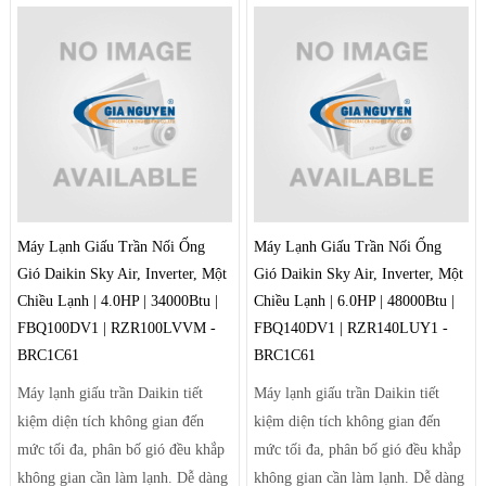
hướng tạo luồng gió mạnh mẽ
giúp điều tiết luồng gió ra khỏi
máy theo luồng tối ưu và trải rộng
để khí mát có thể đến tận những
góc phòng xa nhất.
Máy Lạnh Giấu Trần Nối Ống
Máy Lạnh Giấu Trần Nối Ống
Gió Daikin Sky Air, Inverter, Một
Gió Daikin Sky Air, Inverter, Một
Chiều Lạnh | 4.0HP | 34000Btu |
Chiều Lạnh | 6.0HP | 48000Btu |
FBQ100DV1 | RZR100LVVM -
FBQ140DV1 | RZR140LUY1 -
BRC1C61
BRC1C61
Máy lạnh giấu trần Daikin tiết
Máy lạnh giấu trần Daikin tiết
kiệm diện tích không gian đến
kiệm diện tích không gian đến
mức tối đa, phân bố gió đều khắp
mức tối đa, phân bố gió đều khắp
không gian cần làm lạnh. Dễ dàng
không gian cần làm lạnh. Dễ dàng