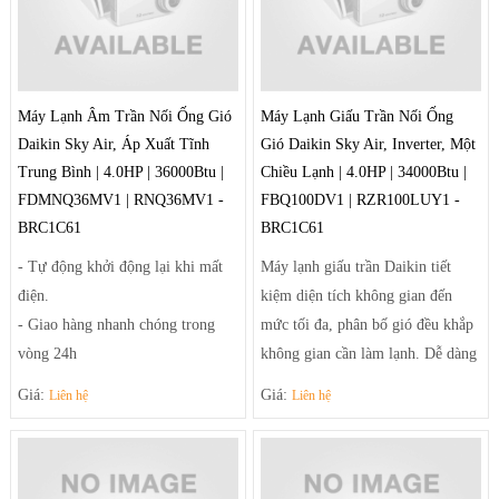
Máy Lạnh Âm Trần Nối Ống Gió
Máy Lạnh Giấu Trần Nối Ống
Daikin Sky Air, Áp Xuất Tĩnh
Gió Daikin Sky Air, Inverter, Một
Trung Bình | 4.0HP | 36000Btu |
Chiều Lạnh | 4.0HP | 34000Btu |
FDMNQ36MV1 | RNQ36MV1 -
FBQ100DV1 | RZR100LUY1 -
BRC1C61
BRC1C61
- Tự động khởi động lại khi mất
Máy lạnh giấu trần Daikin tiết
điện.
kiệm diện tích không gian đến
- Giao hàng nhanh chóng trong
mức tối đa, phân bố gió đều khắp
vòng 24h
không gian cần làm lạnh. Dễ dàng
- Linh kiện phụ kiện thay thế
điều chỉnh luồng gió sảng khoái
Giá:
Giá:
Liên hệ
Liên hệ
chuẩn của nhà sản xuất.
và tiện nghi nhờ hệ thống thổi đa
- Thiết kế đơn giản hiện đại phù
hướng tạo luồng gió mạnh mẽ
hợp với các căn phòng nhỏ gọn và
giúp điều tiết luồng gió ra khỏi
vừa.
máy theo luồng tối ưu và trải rộng