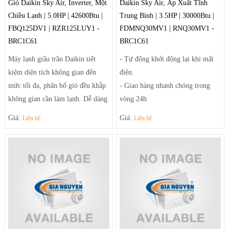
Gió Daikin Sky Air, Inverter, Một
Daikin Sky Air, Áp Xuất Tĩnh
Chiều Lạnh | 5.0HP | 42600Btu |
Trung Bình | 3.5HP | 30000Btu |
FBQ125DV1 | RZR125LUY1 -
FDMNQ30MV1 | RNQ30MV1 -
BRC1C61
BRC1C61
Máy lạnh giấu trần Daikin tiết
- Tự động khởi động lại khi mất
kiệm diện tích không gian đến
điện.
mức tối đa, phân bố gió đều khắp
- Giao hàng nhanh chóng trong
không gian cần làm lạnh. Dễ dàng
vòng 24h
điều chỉnh luồng gió sảng khoái
- Linh kiện phụ kiện thay thế
Giá:
Giá:
Liên hệ
Liên hệ
và tiện nghi nhờ hệ thống thổi đa
chuẩn của nhà sản xuất.
hướng tạo luồng gió mạnh mẽ
- Thiết kế đơn giản hiện đại phù
giúp điều tiết luồng gió ra khỏi
hợp với các căn phòng nhỏ gọn và
máy theo luồng tối ưu và trải rộng
vừa.
để khí mát có thể đến tận những
- Sưởi ấm và làm lạnh nhanh
góc phòng xa nhất.
chóng