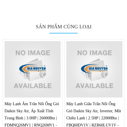
SẢN PHẨM CÙNG LOẠI
Máy Lạnh Âm Trần Nối Ống Gió
Máy Lạnh Giấu Trần Nối Ống
Daikin Sky Air, Áp Xuất Tĩnh
Gió Daikin Sky Air, Inverter, Một
Trung Bình | 3.0HP | 26000Btu |
Chiều Lạnh | 2.5HP | 22000Btu |
FDMNQ26MV1 | RNQ26MV1 -
FBQ60DV1V | RZR60LUV1V -