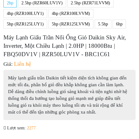
2hp
2.5hp (RZR60LUV1V)
2.5hp (RZR71LVVM)
4hp (RZR100LUY1)
4hp (RZR100LVVM)
5hp (RZR125LUY1)
5hp (RZR125LVVM)
5.5hp
6hp
Máy Lạnh Giấu Trần Nối Ống Gió Daikin Sky Air,
Inverter, Một Chiều Lạnh | 2.0HP | 18000Btu |
FBQ50DV1V | RZR50LUV1V - BRC1C61
Liên hệ
Giá:
Máy lạnh giấu trần Daikin tiết kiệm diện tích không gian đến
mức tối đa, phân bố gió đều khắp không gian cần làm lạnh.
Dễ dàng điều chỉnh luồng gió sảng khoái và tiện nghi nhờ hệ
thống thổi đa hướng tạo luồng gió mạnh mẽ giúp điều tiết
luồng gió ra khỏi máy theo luồng tối ưu và trải rộng để khí
mát có thể đến tận những góc phòng xa nhất.
Lượt xem:
2277