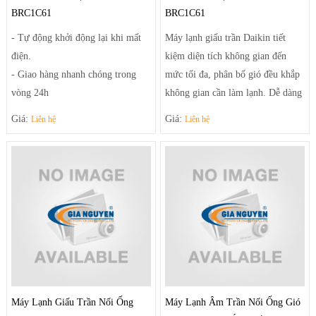
BRC1C61
BRC1C61
- Tự động khởi động lại khi mất
Máy lạnh giấu trần Daikin tiết
điện.
kiệm diện tích không gian đến
- Giao hàng nhanh chóng trong
mức tối đa, phân bố gió đều khắp
vòng 24h
không gian cần làm lạnh. Dễ dàng
- Linh kiện phụ kiện thay thế
điều chỉnh luồng gió sảng khoái
Giá:
Giá:
Liên hệ
Liên hệ
chuẩn của nhà sản xuất.
và tiện nghi nhờ hệ thống thổi đa
- Thiết kế đơn giản hiện đại phù
hướng tạo luồng gió mạnh mẽ
hợp với các căn phòng nhỏ gọn và
giúp điều tiết luồng gió ra khỏi
vừa.
máy theo luồng tối ưu và trải rộng
- Sưởi ấm và làm lạnh nhanh
để khí mát có thể đến tận những
chóng
góc phòng xa nhất.
Máy Lạnh Giấu Trần Nối Ống
Máy Lạnh Âm Trần Nối Ống Gió