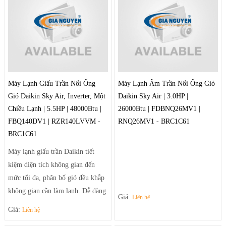
- Sưởi ấm và làm lạnh nhanh
để khí mát có thể đến tận những
chóng
góc phòng xa nhất.
Máy Lạnh Giấu Trần Nối Ống
Máy Lạnh Âm Trần Nối Ống Gió
Gió Daikin Sky Air, Inverter, Một
Daikin Sky Air | 3.0HP |
Chiều Lạnh | 5.5HP | 48000Btu |
26000Btu | FDBNQ26MV1 |
FBQ140DV1 | RZR140LVVM -
RNQ26MV1 - BRC1C61
BRC1C61
Máy lạnh giấu trần Daikin tiết
kiệm diện tích không gian đến
mức tối đa, phân bố gió đều khắp
không gian cần làm lạnh. Dễ dàng
Giá:
Liên hệ
điều chỉnh luồng gió sảng khoái
Giá:
Liên hệ
và tiện nghi nhờ hệ thống thổi đa