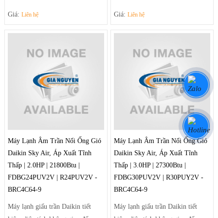
điều chỉnh luồng gió sảng khoái
điều chỉnh luồng gió sảng khoái
Giá:
Giá:
Liên hệ
Liên hệ
và tiện nghi nhờ hệ thống thổi đa
và tiện nghi nhờ hệ thống thổi đa
hướng tạo luồng gió mạnh mẽ
hướng tạo luồng gió mạnh mẽ
giúp điều tiết luồng gió ra khỏi
giúp điều tiết luồng gió ra khỏi
máy theo luồng tối ưu và trải rộng
máy theo luồng tối ưu và trải rộng
để khí mát có thể đến tận những
để khí mát có thể đến tận những
góc phòng xa nhất.
góc phòng xa nhất.
Máy Lạnh Âm Trần Nối Ống Gió
Máy Lạnh Âm Trần Nối Ống Gió
Daikin Sky Air, Áp Xuất Tĩnh
Daikin Sky Air, Áp Xuất Tĩnh
Thấp | 2.0HP | 21800Btu |
Thấp | 3.0HP | 27300Btu |
FDBG24PUV2V | R24PUV2V -
FDBG30PUV2V | R30PUY2V -
BRC4C64-9
BRC4C64-9
Máy lạnh giấu trần Daikin tiết
Máy lạnh giấu trần Daikin tiết