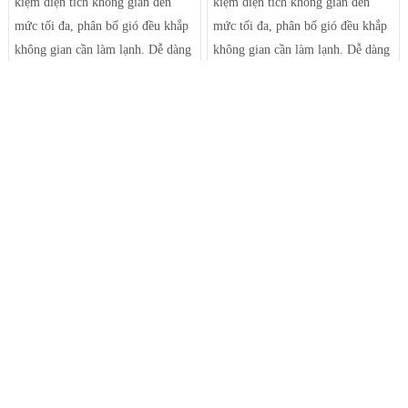
kiệm diện tích không gian đến
kiệm diện tích không gian đến
mức tối đa, phân bố gió đều khắp
mức tối đa, phân bố gió đều khắp
không gian cần làm lạnh. Dễ dàng
không gian cần làm lạnh. Dễ dàng
điều chỉnh luồng gió sảng khoái
điều chỉnh luồng gió sảng khoái
Giá:
Giá:
Liên hệ
Liên hệ
và tiện nghi nhờ hệ thống thổi đa
và tiện nghi nhờ hệ thống thổi đa
hướng tạo luồng gió mạnh mẽ
hướng tạo luồng gió mạnh mẽ
giúp điều tiết luồng gió ra khỏi
giúp điều tiết luồng gió ra khỏi
máy theo luồng tối ưu và trải rộng
máy theo luồng tối ưu và trải rộng
để khí mát có thể đến tận những
để khí mát có thể đến tận những
góc phòng xa nhất.
góc phòng xa nhất.
Máy Lạnh Âm Trần Nối Ống Gió
Máy Lạnh Âm Trần Nối Ống Gió
Daikin Sky Air, Áp Xuất Tĩnh
Daikin Sky Air, Áp Xuất Tĩnh
Thấp | 1.75HP | 16700Btu |
Thấp | 3.0HP | 27300Btu |
FDBG18PUV2V | R18PUV2V -
FDBG30PUV2V | R30PUV2V -