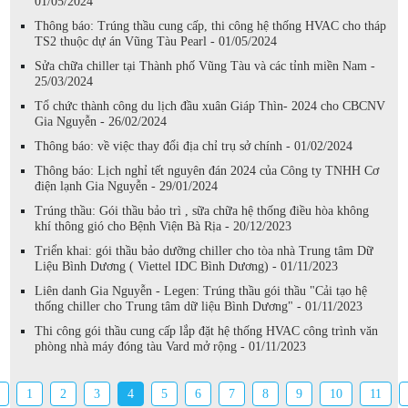
01/05/2024
Thông báo: Trúng thầu cung cấp, thi công hệ thống HVAC cho tháp
TS2 thuộc dự án Vũng Tàu Pearl - 01/05/2024
Sửa chữa chiller tại Thành phố Vũng Tàu và các tỉnh miền Nam -
25/03/2024
Tổ chức thành công du lịch đầu xuân Giáp Thìn- 2024 cho CBCNV
Gia Nguyễn - 26/02/2024
Thông báo: về việc thay đổi địa chỉ trụ sở chính - 01/02/2024
Thông báo: Lịch nghỉ tết nguyên đán 2024 của Công ty TNHH Cơ
điện lạnh Gia Nguyễn - 29/01/2024
Trúng thầu: Gói thầu bảo trì , sữa chữa hệ thống điều hòa không
khí thông gió cho Bệnh Viện Bà Rịa - 20/12/2023
Triển khai: gói thầu bảo dưỡng chiller cho tòa nhà Trung tâm Dữ
Liệu Bình Dương ( Viettel IDC Bình Dương) - 01/11/2023
Liên danh Gia Nguyễn - Legen: Trúng thầu gói thầu "Cải tạo hệ
thống chiller cho Trung tâm dữ liệu Bình Dương" - 01/11/2023
Thi công gói thầu cung cấp lắp đặt hệ thống HVAC công trình văn
phòng nhà máy đóng tàu Vard mở rộng - 01/11/2023
1
2
3
4
5
6
7
8
9
10
11