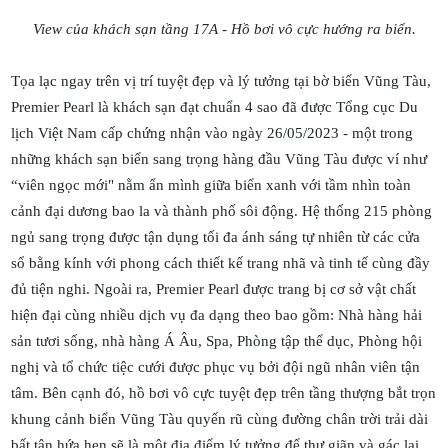
View của khách sạn tầng 17A - Hồ bơi vô cực hướng ra biển.
Tọa lạc ngay trên vị trí tuyệt đẹp và lý tưởng tại bờ biển Vũng Tàu,
Premier Pearl là khách sạn đạt chuẩn 4 sao đã được Tổng cục Du
lịch Việt Nam cấp chứng nhận vào ngày 26/05/2023 - một trong
những khách sạn biển sang trọng hàng đầu Vũng Tàu được ví như
“viên ngọc mới" nằm ẩn mình giữa biển xanh với tầm nhìn toàn
cảnh đại dương bao la và thành phố sôi động. Hệ thống 215 phòng
ngủ sang trọng được tận dụng tối đa ánh sáng tự nhiên từ các cửa
sổ bằng kính với phong cách thiết kế trang nhã và tinh tế cùng đầy
đủ tiện nghi. Ngoài ra, Premier Pearl được trang bị cơ sở vật chất
hiện đại cùng nhiều dịch vụ đa dạng theo bao gồm: Nhà hàng hải
sản tươi sống, nhà hàng Á Âu, Spa, Phòng tập thể dục, Phòng hội
nghị và tổ chức tiệc cưới được phục vụ bởi đội ngũ nhân viên tận
tâm. Bên cạnh đó, hồ bơi vô cực tuyệt đẹp trên tầng thượng bắt trọn
khung cảnh biển Vũng Tàu quyến rũ cùng đường chân trời trải dài
bất tận hứa hẹn sẽ là một địa điểm lý tưởng để thư giãn và gác lại