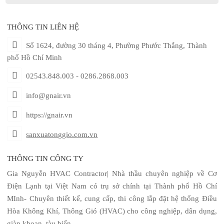
THÔNG TIN LIÊN HỆ
Số 1624, đường 30 tháng 4, Phường Phước Thắng, Thành
phố Hồ Chí Minh
02543.848.003 - 0286.2868.003
info@gnair.vn
https://gnair.vn
sanxuatonggio.com.vn
THÔNG TIN CÔNG TY
Gia Nguyễn HVAC Contractor| Nhà thầu chuyên nghiệp về Cơ
Điện Lạnh tại Việt Nam có trụ sở chính tại Thành phố Hồ Chí
MInh- Chuyên thiết kế, cung cấp, thi công lắp đặt hệ thống Điều
Hòa Không Khí, Thông Gió (HVAC) cho công nghiệp, dân dụng,
giàn khoan, tàu biển ....